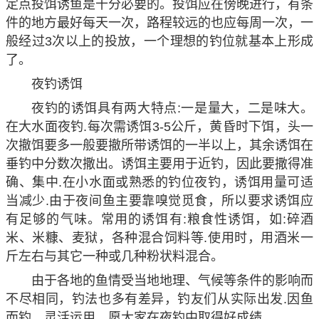
定点投饵诱鱼是十分必要的。投饵应在傍晚进行，有条
件的地方最好每天一次，路程较远的也应每周一次，一
般经过3次以上的投放，一个理想的钓位就基本上形成
了。
夜钓诱饵
夜钓的诱饵具有两大特点:一是量大，二是味大。
在大水面夜钓.每次需诱饵3-5公斤，黄昏时下饵，头一
次撤饵要多一般要撤所带诱饵的一半以上，其余诱饵在
垂钓中分数次撒出。诱饵主要用于近钓，因此要撒得准
确、集中.在小水面或熟悉的钓位夜钓，诱饵用量可适
当减少.由于夜间鱼主要靠嗅觉觅食，所以要求诱饵应
有足够的气味。常用的诱饵有:粮食性诱饵，如:碎酒
米、米糠、麦狱，各种混合饲料等.使用时，用酒米一
斤左右与其它一种或几种粉状料混合。
由于各地的鱼情受当地地理、气候等条件的影响而
不尽相同，钓法也多有差异，钓友们从实际出发.因鱼
而钓，灵活运用。愿大家在夜钓中取得好成绩。