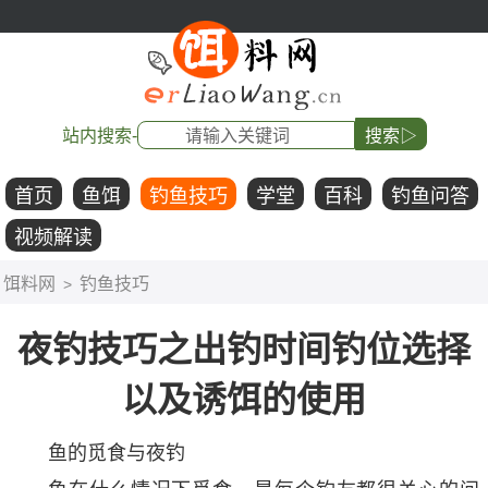
站内搜索-
搜索▷
首页
鱼饵
钓鱼技巧
学堂
百科
钓鱼问答
视频解读
饵料网
钓鱼技巧
>
夜钓技巧之出钓时间钓位选择
以及诱饵的使用
鱼的觅食与夜钓