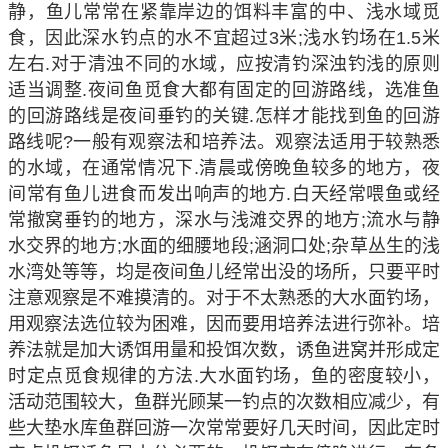
静，鱼儿常常在紧靠岸边的饵料丰富的中、浅水域觅
食，因此深水钓点的水不宜超过3米;浅水钓场在1.5米
左右.对于清浊不同的水域，应按清钓深浊钓浅的原则
适当调整.夜间鱼觅食大都有固定的回游路线，选准鱼
的回游路线是夜间垂钓的关键.怎样才能找到鱼的回游
路线呢?一般有观察法和培养法。观察法适用于较熟悉
的水域，在通常情况下.清晨或傍晚鱼较多的地方，夜
间常有鱼儿进食而发出响声的地方.白天经常喂鱼或经
常撤窝垂钓的地方，深水与浅滩交界的地方;流水与静
水交界的地方;水面的细腰地段;涵洞口处;杂草丛生的浅
水湾处等等，均是夜间鱼儿经常出没的场所，只要平时
注意观察是不难摸清的。对于不太熟悉的大水面钓场，
用观察法选位较为困难，因而要用培养法进行弥补。培
养法就是加大诱饵用量和投饵次数，诱鱼进窝并形成定
时定点觅食规律的方法.大水面钓场，鱼的密度较小，
活动范围较大，鱼群光顾某一钓点的次数相应减少，有
些大垫水库鱼群回游一次常常要好几天时间，因此定时