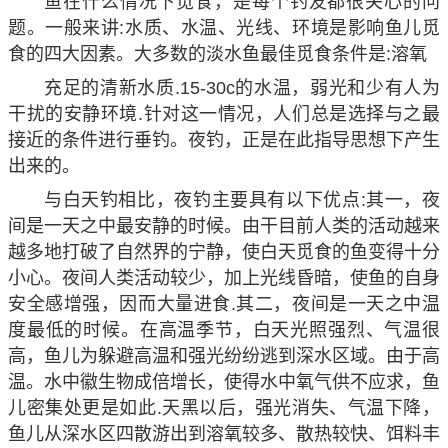
鱼在什么情况下觅食，是每个钓友都很关心的问
题。一般来讲:水质、水温、光线、环境是影响鱼儿觅
食的四大因素。大多数的淡水鱼最佳觅食条件是:溶氧
充足的清新水质.15-30c的水温，弱光和少有人为
干扰的安静环境.针对这一情况，人们总是选择与之最
接近的条件进行垂钓。夜钓，正是在此指导思想下产生
出来的。
与白天钓相比，夜钓主要具有以下优点:其一，夜
间是一天之中最安静的时候。由干目前人类的活动越来
越多地打破了自然界的宁静，使白天觅食的鱼变得十分
小心。夜间人类活动较少，加上光线昏暗，使鱼的自身
安全感增强，因而大量进食.其二，夜间是一天之中温
度最低的时候。在高温季节，白天光照强烈、气温很
高，鱼儿为躲避高温和强光纷纷逃到深水区域。由于高
温。水中徽生物成倍增长，使得水中氧气供不应求，鱼
儿密集处更是如此.天黑以后，强光消失、气温下降，
鱼儿从深水区四散游出到溶氧较多、散热较快、饵料丰