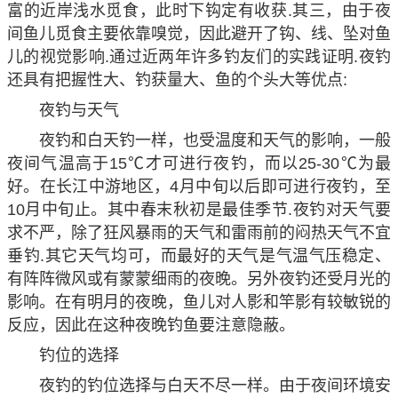
富的近岸浅水觅食，此时下钩定有收获.其三，由于夜
间鱼儿觅食主要依靠嗅觉，因此避开了钩、线、坠对鱼
儿的视觉影响.通过近两年许多钓友们的实践证明.夜钓
还具有把握性大、钓获量大、鱼的个头大等优点:
夜钓与天气
夜钓和白天钓一样，也受温度和天气的影响，一般
夜间气温高于15℃才可进行夜钓，而以25-30℃为最
好。在长江中游地区，4月中旬以后即可进行夜钓，至
10月中旬止。其中春末秋初是最佳季节.夜钓对天气要
求不严，除了狂风暴雨的天气和雷雨前的闷热天气不宜
垂钓.其它天气均可，而最好的天气是气温气压稳定、
有阵阵微风或有蒙蒙细雨的夜晚。另外夜钓还受月光的
影响。在有明月的夜晚，鱼儿对人影和竿影有较敏锐的
反应，因此在这种夜晚钓鱼要注意隐蔽。
钓位的选择
夜钓的钓位选择与白天不尽一样。由于夜间环境安