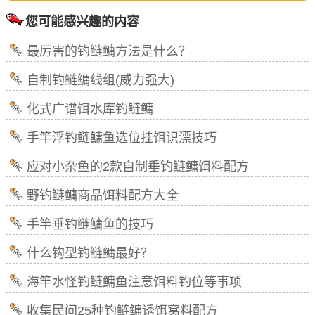
您可能感兴趣的内容
最厉害的钓鲢鳙方法是什么？
自制钓鲢鳙线组(威力强大)
化式广谱饵水库钓鲢鳙
手竿浮钓鲢鳙鱼选位挂饵识漂技巧
应对小杂鱼的2款自制垂钓鲢鳙饵料配方
野钓鲢鳙商品饵料配方大全
手竿垂钓鲢鳙鱼的技巧
什么钩型钓鲢鳙最好？
海竿水怪钓鲢鳙鱼注意饵料钓位等事项
收集民间25种钓鲢鳙诱饵窝料配方