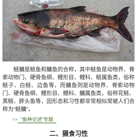
鲢鳙是鲢鱼和鳙鱼的合称，其中鲢鱼是动物界、脊
索动物门、硬骨鱼纲、鲤形目、鲤科、鲢属鱼类，俗称
鲢子、白鲢、边鱼等，而鳙鱼则是动物界、脊索动物
门、硬骨鱼纲、鲤形目、鲤科、鳙属鱼类，俗称花鲢、
黑鲢、胖头鱼等，因形态和习性都非常相似常被人们合
称为“鲢鳙”。
>>
“鱼种论述”专题
二、摄食习性