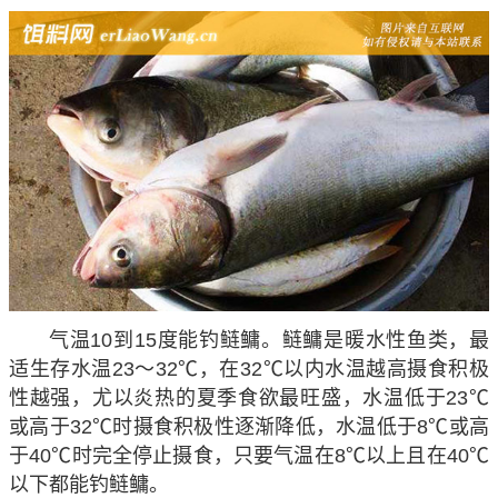
气温10到15度能钓鲢鳙
。鲢鳙是暖水性鱼类，最
适生存水温23～32℃，在32℃以内水温越高摄食积极
性越强，尤以炎热的夏季食欲最旺盛，水温低于23℃
或高于32℃时摄食积极性逐渐降低，水温低于8℃或高
于40℃时完全停止摄食，只要气温在8℃以上且在40℃
以下都能钓鲢鳙。