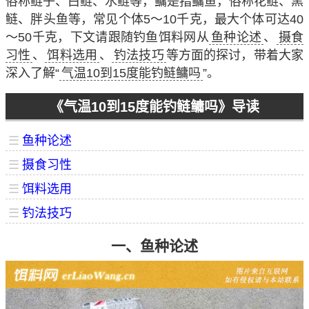
俗称鲢子、白鲢、水鲢等，鳙是指鳙鱼，俗称花鲢、黑
鲢、胖头鱼等，常见个体5～10千克，最大个体可达40
～50千克，下文请跟随钓鱼饵料网从
鱼种论述
、
摄食
习性
、
饵料选用
、
钓法技巧
等方面的探讨，带着大家
深入了解“
气温10到15度能钓鲢鳙吗
”。
《气温10到15度能钓鲢鳙吗》导读
☰
鱼种论述
☰
摄食习性
☰
饵料选用
☰
钓法技巧
一、鱼种论述