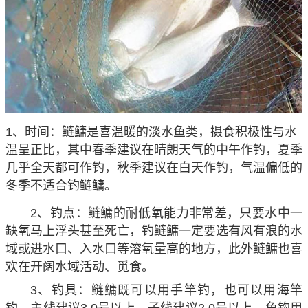
1、时间：鲢鳙是喜温暖的淡水鱼类，摄食积极性与水
温呈正比，其中春季建议在晴朗天气的中午作钓，夏季
几乎全天都可作钓，秋季建议在白天作钓，气温偏低的
冬季不适合钓鲢鳙。
2、钓点：鲢鳙的耐低氧能力非常差，只要水中一
缺氧马上浮头甚至死亡，钓鲢鳙一定要选有风有浪的水
域或进水口、入水口等溶氧量高的地方，此外鲢鳙也喜
欢在开阔水域活动、觅食。
3、钓具：鲢鳙既可以用手竿钓，也可以用海竿
钓，主线建议3.0号以上，子线建议2.0号以上，鱼钩用