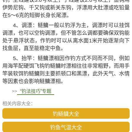
伊势尼钩、千又钩或新关东钩，浮漂用大肚漂或吃铅量
在5～6克的短脚长身长尾漂。
4、调漂：鲢鳙一般以钓浮为主，调漂时可以挂饵
调漂，也可以空钩调漂，但不管怎么调都要确保双钩能
处于悬浮状态，作钓时可以从离水面1米开始逐渐向下
找鱼层，直至能稳定中鱼。
5、抬竿：鲢鳙漂相因作钓方式不同而不同，例如
用海竿配硬饵飞钩钓鲢鳙时漂相往往非常粗野，而用手
竿装软饵钓鲢鳙则主要抓顿口和黑漂，此外天气、水情
等因素也会影响鲢鳙漂相。
>>
“钓法技巧”专题
相关内容大全：
钓鲢鳙大全
钓鱼气温大全