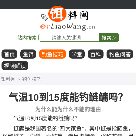
站内搜索-
搜索▷
首页
鱼饵
钓鱼技巧
学堂
百科
钓鱼问答
视频解读
饵料网
钓鱼技巧
>
气温10到15度能钓鲢鳙吗？
为什么能为什么不能的理由
气温10到15度能钓鲢鳙吗？
鲢鳙是我国著名的“四大家鱼”，其中鲢是指鲢鱼，