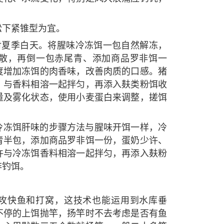
松下紧锥型为宜。
对夏季白天。将腥味冷冻饵一包自然解冻，
散，再倒一包赤尾青、添加商品罗非饵一
度增加冻饵的肉香味，改善肉质的口感。猪
，与香料相溶一起拌匀，再添入麸类粉饵收
量及雾化状态，使用小麦蛋白来调整，搓饵
冷冻饵肝味的步骤方法与腥味开饵一样，冷
青半包，添加商品罗非饵一份，蛋奶少许、
许与冷冻饵香料相溶一起拌匀，再添入麸粉
非钓饵。
攻快鱼和打窝，这技术也能运用到水库垂
不停的上饵抛竿，扬竿时不去考虑是否有鱼