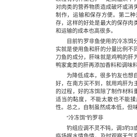
对肉类的营养物质造成破坏或消
制作，运输和保存方便。第二种
存，这样的好处是最大的保存肉
和运输的成本也高很多。
目前钓罗非鱼使用的冷冻饵
实就是使用鱼和肝的分量比例不
刀鱼的成分，肝味就是鸡鸭的肝
鸭家禽类的肝再添加香料和调味
为降低成本，很多钓友也想
好，在南方买不到，就用鸡肝为
的过程，好的冻饵除了制作材料
适当的黏度，不能太散也不能揉
性。总之，自制虽然成本低，但
“冷冻饵”钓罗非
钓组应调不灵不钝，调3钓3
临场据水情鱼情，及时观察天气