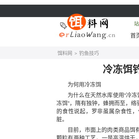
站
首
饵料网
钓鱼技巧
>
冷冻饵
为何用冷冻饵
为什么在天然水库使用“冷冻
冻饵”，隋有独钟，蜂拥而至，络
的食性说起，罗非虽属杂食性，
脏。
目前，市面上的肉类商品饵
颗粒有两种工艺，一是高温烘干