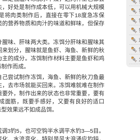
失，好处是制作成本低，可以用机械大规模
是将肉类制作后，直接在零下18度急冻保
类的营养物质和肉汁的味道和鲜味，但保存
分腥味、肝味两大类。冻饵分肝味和腥味其
同来划分，腥味就是鱼虾、海鱼、新鲜的秋
为主的成分。冻饵制作材料主要是鱼虾和鸡
料制作而成。
自己尝试制作冻饵，海鱼、新鲜的秋刀鱼最
主，去市场就能买回来。冻饵难就难在制作
重要外，制作出来的状态也非常重要，要有
成面筋，既要手感好，又要有良好的适口
味型效果远不如成品饵。
或调3钓5，也可空钩半水调平水钓3—5目。
变化、水流变化，特别是风大浪涌应钓钝，