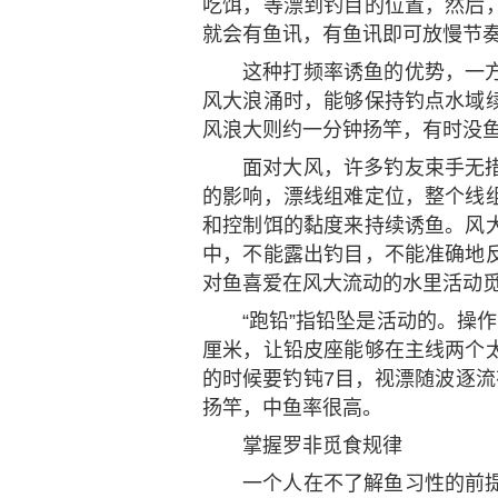
吃饵，等漂到钓目的位置，然后
就会有鱼讯，有鱼讯即可放慢节
这种打频率诱鱼的优势，一
风大浪涌时，能够保持钓点水域
风浪大则约一分钟扬竿，有时没
面对大风，许多钓友束手无
的影响，漂线组难定位，整个线
和控制饵的黏度来持续诱鱼。风
中，不能露出钓目，不能准确地
对鱼喜爱在风大流动的水里活动觅
“跑铅”指铅坠是活动的。操
厘米，让铅皮座能够在主线两个
的时候要钓钝7目，视漂随波逐流
扬竿，中鱼率很高。
掌握罗非觅食规律
一个人在不了解鱼习性的前