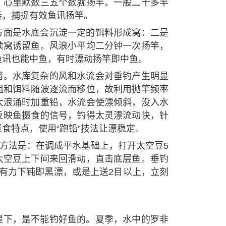
，心里默数三五个数就扬竿。一般二十多竿
奏，捕捉有效鱼讯扬竿。
方面是水底会沉淀一定的饵料形成窝：二是
续窝诱留鱼。风浪小平均二分钟一次扬竿，
鱼讯也能中鱼，有时漂动扬竿即中鱼。
措。水库复杂的风和水流会对垂钓产生明显
组和饵料随波逐流而移位，故利用抛竿频率
大浪涌时加重铅，水流会使漂倾斜，没入水
反映鱼摄食的信号，钓得太灵漂流动快，针
食特点，使用“跑铅”技法让漂稳定。
作方法是：在调成平水基础上，打开太空豆5
太空豆上下间来回滑动，直击底层鱼。垂钓
有力下钝即黑漂，或是上送2目以上，立刻
提下，是不能钓好鱼的。夏季，水中的罗非