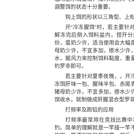
调整饵的状态十分重要。
钩上饵的形状以三角型、上
开“冷冻腥饵”时，若主要针
解冻完后倒入饵料盆内，捏开分
份，蛋奶少许，适当使用会大幅
母奶少许，不宜多加，掺水少许
水，据风力来控制饵料黏度、重
钓罗非即可。
若主要针对夏季夜晚，，开
冻饵肝味一包、腥味半包、赤尾
猪母奶少许，不宜多加，掺水少
饵收水，就制做成肝腥混合型罗
打频率及跑铅的应用
打频率最常用在竞技比赛中
钓。简单的理解就是一竿接一竿