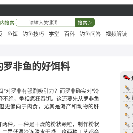
内搜索-
搜索▷
页
鱼饵
钓鱼技巧
学堂
百科
钓鱼问答
视频解读
钓罗非鱼的好饵料
饵”对罗非有强烈吸引力？而罗非确实对“冷
驿不绝，争相疯狂吞饵。这还要先从罗非鱼
但更偏向于肉食，尤其是海产和动物的肝
有两种，一种是干燥的粉状颗粒，制作粉状
，二是低温冷冻脱水干燥，这两种工艺都会