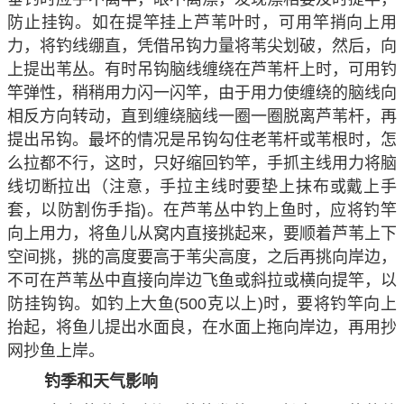
防止挂钩。如在提竿挂上芦苇叶时，可用竿捎向上用
力，将钓线绷直，凭借吊钩力量将苇尖划破，然后，向
上提出苇丛。有时吊钩脑线缠绕在芦苇杆上时，可用钓
竿弹性，稍稍用力闪一闪竿，由于用力使缠绕的脑线向
相反方向转动，直到缠绕脑线一圈一圈脱离芦苇杆，再
提出吊钩。最坏的情况是吊钩勾住老苇杆或苇根时，怎
么拉都不行，这时，只好缩回钓竿，手抓主线用力将脑
线切断拉出（注意，手拉主线时要垫上抹布或戴上手
套，以防割伤手指)。在芦苇丛中钓上鱼时，应将钓竿
向上用力，将鱼儿从窝内直接挑起来，要顺着芦苇上下
空间挑，挑的高度要高于苇尖高度，之后再挑向岸边，
不可在芦苇丛中直接向岸边飞鱼或斜拉或横向提竿，以
防挂钩钩。如钓上大鱼(500克以上)时，要将钓竿向上
抬起，将鱼儿提出水面良，在水面上拖向岸边，再用抄
网抄鱼上岸。
钓季和天气影响