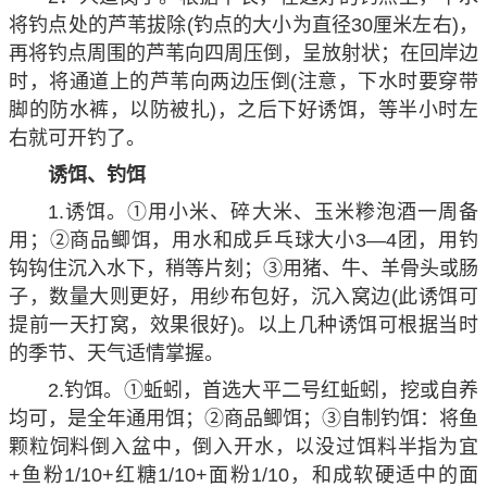
将钓点处的芦苇拔除(钓点的大小为直径30厘米左右)，
再将钓点周围的芦苇向四周压倒，呈放射状；在回岸边
时，将通道上的芦苇向两边压倒(注意，下水时要穿带
脚的防水裤，以防被扎)，之后下好诱饵，等半小时左
右就可开钓了。
诱饵、钓饵
1.诱饵。①用小米、碎大米、玉米糁泡酒一周备
用；②商品鲫饵，用水和成乒乓球大小3—4团，用钓
钩钩住沉入水下，稍等片刻；③用猪、牛、羊骨头或肠
子，数量大则更好，用纱布包好，沉入窝边(此诱饵可
提前一天打窝，效果很好)。以上几种诱饵可根据当时
的季节、天气适情掌握。
2.钓饵。①蚯蚓，首选大平二号红蚯蚓，挖或自养
均可，是全年通用饵；②商品鲫饵；③自制钓饵：将鱼
颗粒饲料倒入盆中，倒入开水，以没过饵料半指为宜
+鱼粉1/10+红糖1/10+面粉1/10，和成软硬适中的面