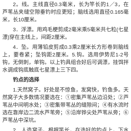
2。线。主线直径0.3毫米，长为竿长的1／3，在
芦苇丛夹缝空隙垂钓时应更短；脑线选用直径0.165毫
米，长10厘米。
3．浮漂。用鸡毛梗剪成2毫米乘5毫米共七粒(七星
漂)穿在主线上，间距2厘米。
4．坠。用薄铅皮剪成0.3乘2厘米长方形卷到脑线
上，要卷紧；坠钩距2厘米。5.钩。选用伊势尼1-2号
钩，无倒刺，单钩。以上钓具组合好后可调漂，挂饵拌
水调成钩底触底七星漂上三下四。
钓点的选择
1.天然窝子。好处是不惊鱼，发窝快，钓鱼多。天
然窝子大多数情况要选在：①密集芦苇丛边沿处；②芦
苇丛中间明水处；③密集带苇丛的缝隙间；④有水流时
选在靠岸边二流水芦苇旁；⑤沿岸铧尖处芦苇从旁；⑥
芦苇丛中深坑。
2．人造窝子。根据竿长，在选好的钓点上，下水