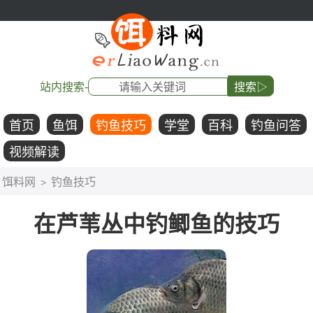
站内搜索-
搜索▷
首页
鱼饵
钓鱼技巧
学堂
百科
钓鱼问答
视频解读
饵料网
钓鱼技巧
>
在芦苇丛中钓鲫鱼的技巧