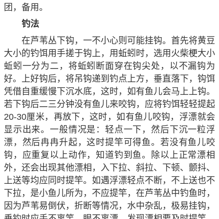
团，备用。
钓法
在芦苇丛下钩，一不小心则可能挂钩。首先将黄豆
大小的钓饵用手搓于钩上，用蚯蚓时，选用火柴梗大小
蚯蚓一分为二，将蚯蚓断面穿在钩尖处，以不漏钩为
好。上好钩后，将吊钩递到钓点上方，垂直落下，钩饵
凭借自重缓慢下沉水底，这时，如有鱼儿会马上上钩。
若下钩后二三分钟没有鱼儿来咬钩，应将钓饵轻轻提起
20-30厘米，再放下，这时，如有鱼儿咬钩，浮漂就会
显示出来。一般情况是：轻点一下，然后下沉一粒浮
漂，然后冉冉升起，这时提竿可得鱼。若没有鱼儿咬
钩，应重复以上动作，知道钓到鱼。除以上正常漂相
外，还会出现其他漂相，入下拉、斜拉、下顿、颤抖、
上送等均应同时提竿。如遇浮漂轻点不断，不上送也不
下拉，是小鱼儿所为，不应提竿，在芦苇丛中钓鱼时，
因为芦苇易倒伏，折断等情况，水中杂乱，极易挂钩，
垂钓时应手不离竿，眼不离漂，发现漂相要及时提竿，