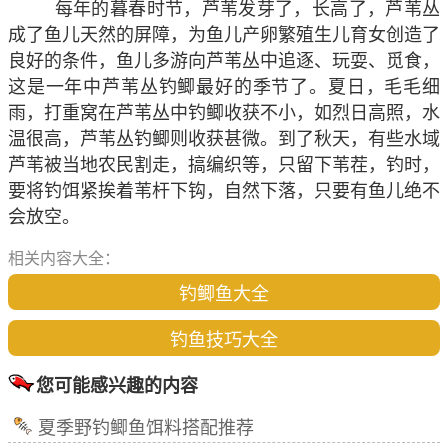
每年的暮春时节，芦苇发芽了，长高了，芦苇丛
成了鱼儿天然的屏障，为鱼儿产卵繁殖生儿育女创造了
良好的条件，鱼儿多游向芦苇丛中追逐、玩耍、觅食，
这是一年中芦苇丛钓鲫最好的季节了。夏日，毛毛细
雨，打重窝在芦苇丛中钓鲫收获不小，如烈日高照，水
温很高，芦苇丛钓鲫则收获甚微。到了秋天，有些水域
芦苇被当地农民割走，搞编织等，只留下苇茬，钓时，
要将钓饵紧挨着苇杆下钩，自然下落，只要有鱼儿绝不
会放空。
相关内容大全：
钓鲫鱼大全
钓鱼技巧大全
您可能感兴趣的内容
夏季野钓鲫鱼饵料搭配推荐