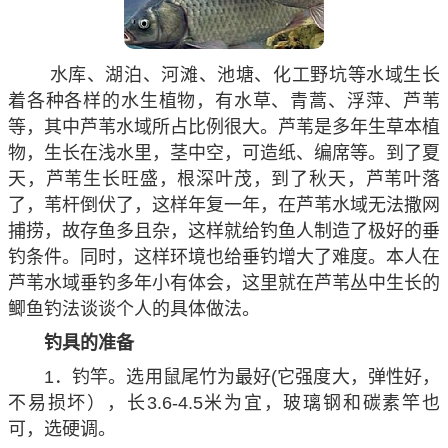
水库、湖泊、河滩、池塘、化工野坑等水域生长
着各种各样的水生植物，有水草、青蒿、浮萍、芦苇
等，其中芦苇水域所占比例很大。芦苇是多年生草本植
物，生长在浅水里，茎中空，可造纸、编席等。到了夏
天，芦苇生长旺盛，根深叶茂，到了秋天，芦苇叶落
了，苇杆倒伏了，这样年复一年，在芦苇水域无法撒网
捕捞，故存鱼多且杂，这样就给钓鱼人制造了极好的垂
钓条件。同时，这样环境也给垂钓增大了难度。本人在
芦苇水域垂钓多年小有体会，这里就在芦苇丛中生长的
鲫鱼钓法谈谈个人的具体做法。
钓具的准备
1．钓竿。选用鼠尾竹为最好(它强度大，弹性好，
不易损坏），长3.6-4.5米为宜，玻璃钢和碳素竿也
可，选硬调。