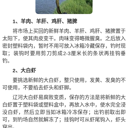
1、羊肉、羊肝、鸡肝、猪脾
将市场上买回的新鲜羊肉、羊肝、鸡肝、猪脾置于
太阳下，使其肉皮变干。肉味变得略微腥臭。之后放入
密封塑料袋内，暂时不用可放入冰箱冷藏保存，钓时现
取；装钩时要用剪刀剪成2-3厘米长的条状再挂钩垂
钓。
2、大白虾
要挑选新鲜的大白虾，整只使用，发黄、发臭的不
可使用，不要掐去虾头和虾脚。
辽河大白虾易腐败变质，保存的方法是将新鲜的大
白虾置于塑料袋或塑料盒中，再放入水中，使水完全浸
没白虾，然后立即当如冰箱冷冻保存；出钓前取出即
可，到钓场自然就解冻了；挂钩时可从虾尾钩入，虾头
穿出。