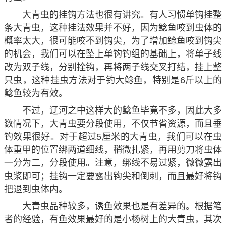
大青虫的挂钩方法也很有讲究。有人习惯单钩挂整
条大青虫，这种挂法效果并不好，因为鲶鱼咬到虫体的
概率太大，很可能咬不到钩尖，为了增加鲶鱼咬到钩尖
的机会，我们可以在坠上单钩钓组的基础上，将单子线
改为双子线，分别拴钩，再将两子线交叉打结，挂上整
只虫，这种挂虫方法对于钓大鲶鱼，特别是6斤以上的
鲶鱼较为有效。
不过，辽河之中这样大的鲶鱼毕竟不多，因此大多
数情况下，大青虫要分段使用，不仅节省资源，而且垂
钓效果很好。对于超过5厘米的大青虫，我们可以在虫
体重甲的位置绑两道细线，稍微扎紧，再用剪刀将虫体
一分为二，分段使用。注意，绑线不易过紧，微微露出
虫浆即可；挂钩一定要露出钩尖和倒刺，而且最好将钩
把退到虫体内。
大青虫品种较多，诱鱼效果也是有差异的。根据笔
者的经验，有鱼效果最好的是小杨树上的大青虫，其次