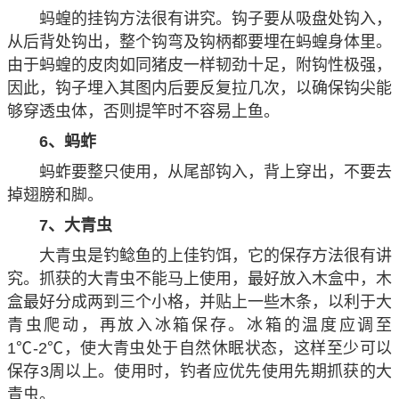
蚂蝗的挂钩方法很有讲究。钩子要从吸盘处钩入，
从后背处钩出，整个钩弯及钩柄都要埋在蚂蝗身体里。
由于蚂蝗的皮肉如同猪皮一样韧劲十足，附钩性极强，
因此，钩子埋入其图内后要反复拉几次，以确保钩尖能
够穿透虫体，否则提竿时不容易上鱼。
6、蚂蚱
蚂蚱要整只使用，从尾部钩入，背上穿出，不要去
掉翅膀和脚。
7、大青虫
大青虫是钓鲶鱼的上佳钓饵，它的保存方法很有讲
究。抓获的大青虫不能马上使用，最好放入木盒中，木
盒最好分成两到三个小格，并贴上一些木条，以利于大
青虫爬动，再放入冰箱保存。冰箱的温度应调至
1℃-2℃，使大青虫处于自然休眠状态，这样至少可以
保存3周以上。使用时，钓者应优先使用先期抓获的大
青虫。