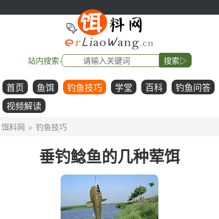
站内搜索-
搜索▷
首页
鱼饵
钓鱼技巧
学堂
百科
钓鱼问答
视频解读
饵料网
钓鱼技巧
>
垂钓鲶鱼的几种荤饵