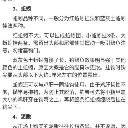
3、蚯蚓
蚯蚓品种不同，一般分为红蚯蚓挂法和蓝灰土蚯蚓
挂法两种。
红蚯蚓不大，可以挂成蚯蚓团，小蚯蚓挂3条，大
蚯蚓挂两条，需留出头部和尾部使其蠕动一吸引鲶鱼注
意，勿堵塞钩门。
蓝灰色土蚯蚓有筷子长，钓鲶鱼效果明显强于其他
颜色的土蚯蚓，原因大概是它的腥臭味更浓。挂钩时钩
尖要从头部以下大约1厘米左右的位置露出。
蚯蚓还可以与鸡肝一同挂钩使用。由于鸡肝韧性不
够，抛竿易拖钩，为防止其脱落，钓者可先将小指甲盖
大小的鸡肝穿在钩弯之上，再将整条红蚯蚓缠绕后挂在
钩尖下。
4、泥鳅
从市场上购买的泥鳅往往长短各异，并不遂愿，因