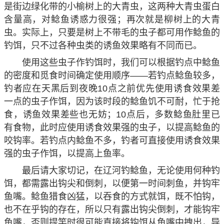
是街边绿化带的小榆树上的大青虫，这两种大青虫蛋白
含量高，对鲶鱼诱惑力很强；再次就是柳树上的大青
虫。实际上，只要是树上不带毛的虫子都可用作鲶鱼的
钓饵，只不过各种虫类的诱鱼效果略有不同而已。
使用这些虫子作钓饵时，我们可以根据钓点中鲶鱼
的密度和觅食时间确定使用顺序——若钓点鲶鱼较多，
钓者应在天黑后到夜晚10点之前优先使用诱食效果差
一点的虫子作饵，因为该时段的鲶鱼饥不可耐，忙于抢
食，诱鱼效果差些也无妨；10点后，多数鲶鱼肚里已
有食物，此时应使用诱食效果强的虫子，以提高鲶鱼的
咬钩率。若钓点内鲶鱼不多，钓者可直接使用诱食效果
强的虫子作饵，以提高上鱼率。
最后请大家切记，在辽河钓鲶鱼，无论使用何种钓
饵，都需露出钩尖和倒刺，以便第一时间刺鱼，并钩牢
鱼嘴。鲶鱼猎食凶猛，以吞食的方式就饵，既不怕钩，
也不在乎钩的存在，所以只有露出钩尖倒刺，才能钩牢
鱼嘴，否则提竿时很可能直接将钩饵从鱼嘴中拽出，导