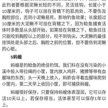
此钓者要根据泥鳅长短的不同，灵活挂钩。长度小于
10厘米的，钩子可以挂在背鳍下的肌肉处，不要伤及
胸腔部位，否则小泥鳅易死，影响钓鱼效果；长度超过
10厘米的大泥鳅不可挂在背鳍之下，因为鲶鱼捕食活
体时多数是从头部开始，如果挂在背鳍之下，鲶鱼往往
只能咬到胸腔以上的部分，咬不到钩尖。大泥鳅的最佳
挂饵处是头部之后、胸腔之前的位置，但不要伤到泥鳅
的心脏。
5蚂蝗
蚂蝗是钓鲶鱼的绝佳钓饵。我们科在没有污染的小
溪中投入带拉绳的小筐，筐内放入鸡肝、猪脾等带有血
腥味的东西；头一天晚上放入，蚂蚱会寻着血腥味爬到
小筐内，第二天早上收回小筐，即可捕获蚂蝗。
蚂蝗很好保存，只要保持蚂蝗体表湿润，它可以存
活10天以上，若保存得当，活体甚至可以保存1年以
上。