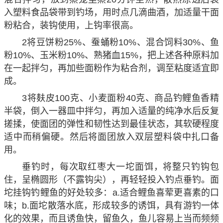
入塑料食品袋带到钓场，用时点几滴曲酒，加适量干面
粉粘合，装钩使用，上钩率很高。
2将豆饼粉25%、蚕蛹粉10%、混合饲料30%、鱼
粉10%、玉米粉10%、熟猪血15%，把上述各种原料加
在一起拌匀，再加些面粉作为粘合剂，调至粘度适宜即
成。
3将麸皮100克、小麦面粉40克、商品钓鲤鱼香精
半袋，倒入一器皿中拌匀，再加入适量的纯净水后反复
搓揉，使面团的弹性和韧性达到最佳状态，其软硬程度
适中而稍偏硬。然后将面团放入双层塑料袋中扎口备
用。
垂钓时，每次取红枣大一坨面饵，将整只钓钩包
住，呈椭圆形（不露钩尖），再轻轻投入钓点垂钓。面
坨挂钩钓鲤鱼的好处较多：a.适合鲤鱼喜荤更喜素的口
味；b.面坨散落水底，形成较多的诱饵，具有游钓一体
化的效果，而且诱鱼快，留鱼久，鱼儿容易上当而频频