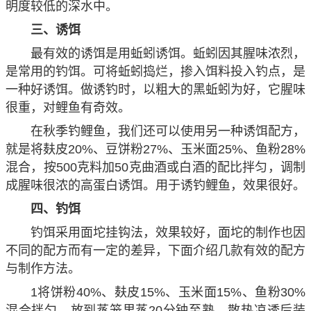
明度较低的深水中。
三、诱饵
最有效的诱饵是用蚯蚓诱饵。蚯蚓因其腥味浓烈，
是常用的钓饵。可将蚯蚓捣烂，掺入饵料投入钓点，是
一种好诱饵。做诱钓时，以粗大的黑蚯蚓为好，它腥味
很重，对鲤鱼有奇效。
在秋季钓鲤鱼，我们还可以使用另一种诱饵配方，
就是将麸皮20%、豆饼粉27%、玉米面25%、鱼粉28%
混合，按500克料加50克曲酒或白酒的配比拌匀，调制
成腥味很浓的高蛋白诱饵。用于诱钓鲤鱼，效果很好。
四、钓饵
钓饵采用面坨挂钩法，效果较好，面坨的制作也因
不同的配方而有一定的差异，下面介绍几款有效的配方
与制作方法。
1将饼粉40%、麸皮15%、玉米面15%、鱼粉30%
混合拌匀，放到蒸笼里蒸20分钟至熟，散热凉透后装