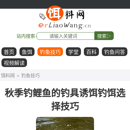
站内搜索-
搜索▷
首页
鱼饵
钓鱼技巧
学堂
百科
钓鱼问答
视频解读
饵料网
钓鱼技巧
>
秋季钓鲤鱼的钓具诱饵钓饵选
择技巧