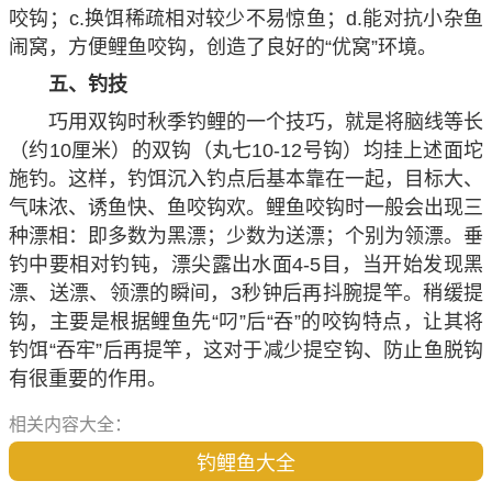
咬钩；c.换饵稀疏相对较少不易惊鱼；d.能对抗小杂鱼
闹窝，方便鲤鱼咬钩，创造了良好的“优窝”环境。
五、钓技
巧用双钩时秋季钓鲤的一个技巧，就是将脑线等长
（约10厘米）的双钩（丸七10-12号钩）均挂上述面坨
施钓。这样，钓饵沉入钓点后基本靠在一起，目标大、
气味浓、诱鱼快、鱼咬钩欢。鲤鱼咬钩时一般会出现三
种漂相：即多数为黑漂；少数为送漂；个别为领漂。垂
钓中要相对钓钝，漂尖露出水面4-5目，当开始发现黑
漂、送漂、领漂的瞬间，3秒钟后再抖腕提竿。稍缓提
钩，主要是根据鲤鱼先“叼”后“吞”的咬钩特点，让其将
钓饵“吞牢”后再提竿，这对于减少提空钩、防止鱼脱钩
有很重要的作用。
相关内容大全：
钓鲤鱼大全