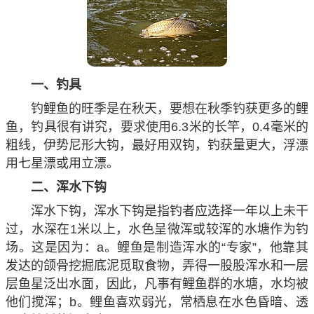
一、钓具
钓鲤鱼的旺季是在秋天，要想在秋季钓获更多的鲤
鱼，钓具很有讲究，要求使用6.3米的长竿，0.4毫米的
粗线，伊势尼形大钩，最好用双钩，钓获量更大，浮漂
用七星漂或用立漂。
二、浑水下钩
浑水下钩，浑水下钩是指钓者应选择一年以上未干
过，水深在1米以上，水色呈微浑或较浑的水塘作为钓
场。这是因为：a。鲤鱼是制造浑水的“专家”，他靠其
发达的颌骨挖掘底泥觅取食物，弄得一股股浑水和一层
层鱼星泛出水面，因此，凡事有鲤鱼群的水塘，水均被
他们搅浑；b。鲤鱼喜欢弱光，常栖息在水色昏暗、透