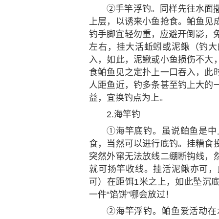
②手竿浮钓。同样先往水面
上层，以诱来小鱼抢食。鲌鱼见
钓手脚宜轻勿重，应避开倒影，免
左右，挂大活蚯蚓或泥鳅（钓大
入，如此，泥鳅或小鱼损伤不大
食鲌鱼见之定扑上一口吞入，此
人距鱼近，钓多条甚至钓上大的
益，宜换钓点为上。
2.海竿钓
①海竿底钓。虽说鲌鱼是中
食，当然可以进行底钓。挂糟食
突然外窜无法放线二绷断钩线，
就可扬竿收线。挂活泥鳅亦可，
可）在距饵1米之上，如此坠沉
一件“馅饼”哪会放过！
②海竿浮钓。鲌鱼爱活动在