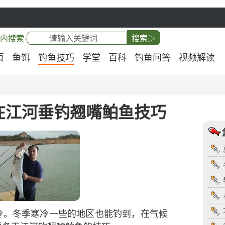
内搜索-
搜索▷
页
鱼饵
钓鱼技巧
学堂
百科
钓鱼问答
视频解读
在江河垂钓翘嘴鲌鱼技巧
冷。冬季寒冷一些的地区也能钓到，在气候