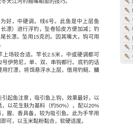
说冬天江河钓翘嘴鲌鱼的技巧。
碳素为好，中硬调。线6号。此鱼是中上层鱼
号长漂）进行浮钓，坠卷铅皮方便加减；钓
尾长漂。坠用15克的。因其嘴大，钩可用
。
竿上场较合适。竿长2.5米，中或硬调都可
-12号伊势尼，单、双、串钩都行。底钓的话
要用打漂，将饵悬浮水上层，借用钓鲢、鳙
能引起鱼注意，吸引鱼上钩，效果最好，以
，以花生麸为基料（约50%），配以20%
料，腥、香具备，较为吸引鱼。此为手竿用
例即可，以玉米黏粉黏合，软硬适度。