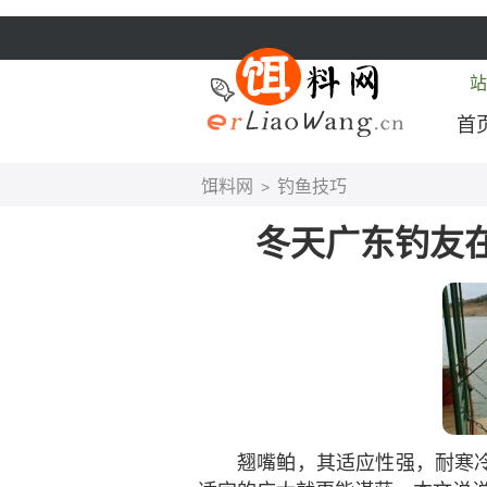
站
首
饵料网
钓鱼技巧
>
冬天广东钓友
翘嘴鲌，其适应性强，耐寒