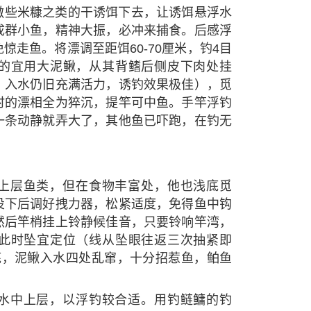
撒些米糠之类的干诱饵下去，让诱饵悬浮水
成群小鱼，精神大振，必冲来捕食。后感浮
惊走鱼。将漂调至距饵60-70厘米，钓4目
的宜用大泥鳅，从其背鳍后侧皮下肉处挂
，入水仍旧充满活力，诱钓效果极佳），觅
时的漂相全为猝沉，提竿可中鱼。手竿浮钓
一条动静就弄大了，其他鱼已吓跑，在钓无
上层鱼类，但在食物丰富处，他也浅底觅
投下后调好拽力器，松紧适度，免得鱼中钩
然后竿梢挂上铃静候佳音，只要铃响竿湾，
此时坠宜定位（线从坠眼往返三次抽紧即
底，泥鳅入水四处乱窜，十分招惹鱼，鲌鱼
水中上层，以浮钓较合适。用钓鲢鳙的钓