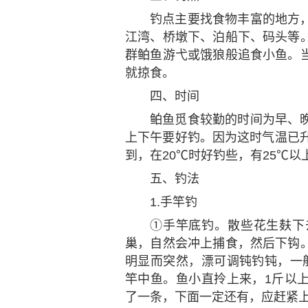
钓点主要找食物丰富的地方
江湾、桥墩下、泊船下、码头等
群鲌鱼游弋或饿狼般追食小鱼。
就掠食。
四、时间
鲌鱼觅食较勤的时间为早、
上下午要好钓。因为这时气温已升
到，在20℃时好钓些，有25℃
五、钓法
1.手竿钓
①手竿底钓。散些花生麸下
巢，自然会冲上捕食，然后下钩
明显而突然，漂可调钝钓钝，一
竿中鱼。鱼小直拎上来，1斤以
了一条，下面一定还有，应赶紧