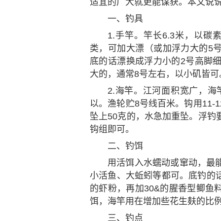
适宜的广大就更能谋获。本文说
一、钓具
1.手竿。竿长6.3米，以
类，可加大漂（或加浮力大的5
底的话漂换成浮力小的2号高脚细
大的，通常8号左右，以小矶皆可
2.海竿。江河面积宽广，海
以。渔轮贮8号线百米。钩用11
坠上50克的，水急加重坠。浮钓
钩组即可。
二、钓饵
用活饵入水蠕动或窜动，最
小活鱼、大蚯蚓等都可。底钓的话
的虾粉，再加30&的腥香型鲫鱼
饵，海竿用在增加些花生麸的比
三、钓点