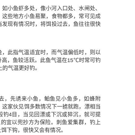
，如小鱼虾多处，像小河入口处、水闸处、
。这些地方小鱼易聚，食物都多，常可见成
当发现有情况时，将饵投过去，鱼往往很快
晚，此指气温适宜时，而气温偏低时，则以
高，鱼较活跃。此鱼气温在15℃时常可钓
以上的气温更好钓。
去，先诱来小鱼，鲌鱼见小鱼多，如蜂附
。这家伙见饵多数情况下一掳就跑，漂相当
般钓4目，当见回漂或下沉或猝沉，就可提
上的宜以兜抄方为保险。刺鱼爱集群，钓上
上饵下钩，很快又会有情况。