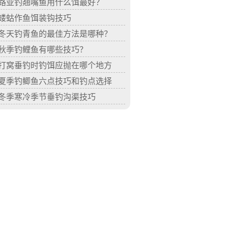
路亚钓翘嘴鱼用什么饵最好？
蝼蛄作鱼饵装钩技巧
冬天钓青鱼的最佳方法是哪种？
秋季钓鲤鱼有哪些技巧？
打窝垂钓时钓饵应抛在哪个地方
夏季钓鲫鱼六点技巧和钓点选择
冬季寒冷季节垂钓沟渠技巧