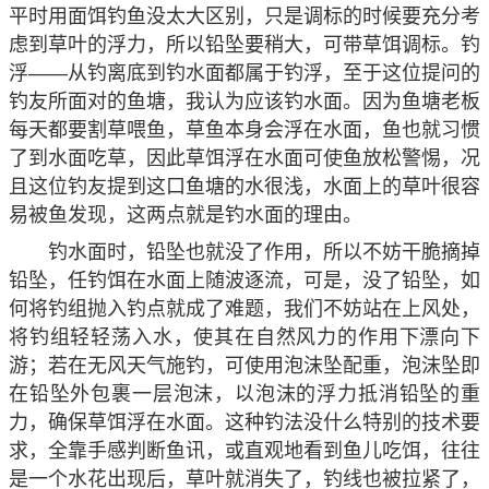
平时用面饵钓鱼没太大区别，只是调标的时候要充分考
虑到草叶的浮力，所以铅坠要稍大，可带草饵调标。钓
浮——从钓离底到钓水面都属于钓浮，至于这位提问的
钓友所面对的鱼塘，我认为应该钓水面。因为鱼塘老板
每天都要割草喂鱼，草鱼本身会浮在水面，鱼也就习惯
了到水面吃草，因此草饵浮在水面可使鱼放松警惕，况
且这位钓友提到这口鱼塘的水很浅，水面上的草叶很容
易被鱼发现，这两点就是钓水面的理由。
钓水面时，铅坠也就没了作用，所以不妨干脆摘掉
铅坠，任钓饵在水面上随波逐流，可是，没了铅坠，如
何将钓组抛入钓点就成了难题，我们不妨站在上风处，
将钓组轻轻荡入水，使其在自然风力的作用下漂向下
游；若在无风天气施钓，可使用泡沫坠配重，泡沫坠即
在铅坠外包裹一层泡沫，以泡沫的浮力抵消铅坠的重
力，确保草饵浮在水面。这种钓法没什么特别的技术要
求，全靠手感判断鱼讯，或直观地看到鱼儿吃饵，往往
是一个水花出现后，草叶就消失了，钓线也被拉紧了，