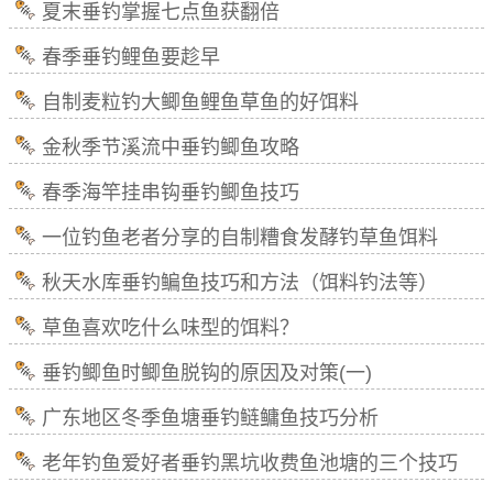
夏末垂钓掌握七点鱼获翻倍
春季垂钓鲤鱼要趁早
自制麦粒钓大鲫鱼鲤鱼草鱼的好饵料
金秋季节溪流中垂钓鲫鱼攻略
春季海竿挂串钩垂钓鲫鱼技巧
一位钓鱼老者分享的自制糟食发酵钓草鱼饵料
秋天水库垂钓鳊鱼技巧和方法（饵料钓法等）
草鱼喜欢吃什么味型的饵料？
垂钓鲫鱼时鲫鱼脱钩的原因及对策(一)
广东地区冬季鱼塘垂钓鲢鳙鱼技巧分析
老年钓鱼爱好者垂钓黑坑收费鱼池塘的三个技巧