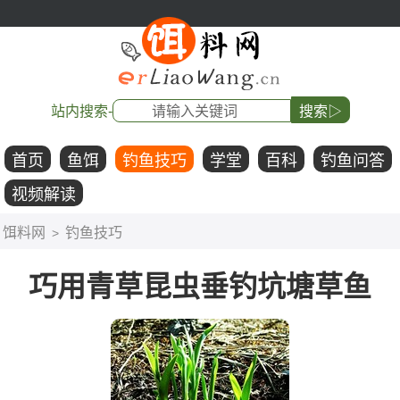
站内搜索-
搜索▷
首页
鱼饵
钓鱼技巧
学堂
百科
钓鱼问答
视频解读
饵料网
钓鱼技巧
>
巧用青草昆虫垂钓坑塘草鱼