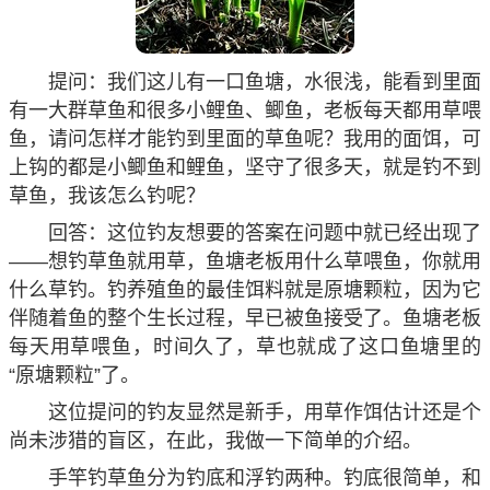
提问：我们这儿有一口鱼塘，水很浅，能看到里面
有一大群草鱼和很多小鲤鱼、鲫鱼，老板每天都用草喂
鱼，请问怎样才能钓到里面的草鱼呢？我用的面饵，可
上钩的都是小鲫鱼和鲤鱼，坚守了很多天，就是钓不到
草鱼，我该怎么钓呢？
回答：这位钓友想要的答案在问题中就已经出现了
——想钓草鱼就用草，鱼塘老板用什么草喂鱼，你就用
什么草钓。钓养殖鱼的最佳饵料就是原塘颗粒，因为它
伴随着鱼的整个生长过程，早已被鱼接受了。鱼塘老板
每天用草喂鱼，时间久了，草也就成了这口鱼塘里的
“原塘颗粒”了。
这位提问的钓友显然是新手，用草作饵估计还是个
尚未涉猎的盲区，在此，我做一下简单的介绍。
手竿钓草鱼分为钓底和浮钓两种。钓底很简单，和