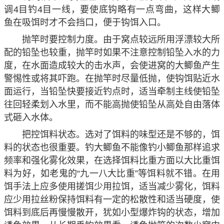
调4目钓4目一线，要使底钩略有一点弯曲，这样大鲫
鱼在吸饵时才不会挡口，便于钩饵入口。
抛竿时要控制力度。由于窝点较远所用浮漂较大所
配的铅坠也较重，抛竿时如果不注意控制铅坠入水的力
度，在水面造成较大的击水声，会使进窝的大鲫鱼产生
警惕性或将其吓跑。在抛竿时尽量低抛，使钩饵贴近水
面运行，当铅坠快要接近钓点时，适当牵制主线使铅坠
往回轻柔划入水里，而不能高抛使铅坠从高处自由落体
式砸入水体。
把控饵料状态。选对了饵料的味型还是不够的，饵
料的状态也很重要。钓大鲫鱼不能像钓小鲫鱼那样追求
频率和强化雾化效果，在选择饵料比重方面以大比重饵
料为好，如老鬼的“九一八大比重”等饵料就不错。在用
饵手法上应多使用搓饵少用拉饵，适当减少雾化，饵料
应少用拉丝粉保持饵料有一定的松散性和适当硬度，使
饵料到底后再慢慢散开，犹如小型爆炸钩的状态，增加