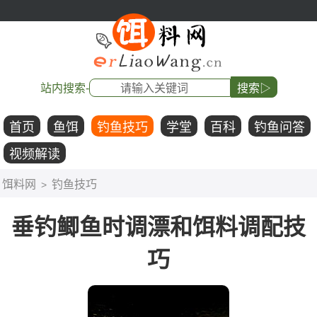
站内搜索-
搜索▷
首页
鱼饵
钓鱼技巧
学堂
百科
钓鱼问答
视频解读
饵料网
钓鱼技巧
>
垂钓鲫鱼时调漂和饵料调配技
巧