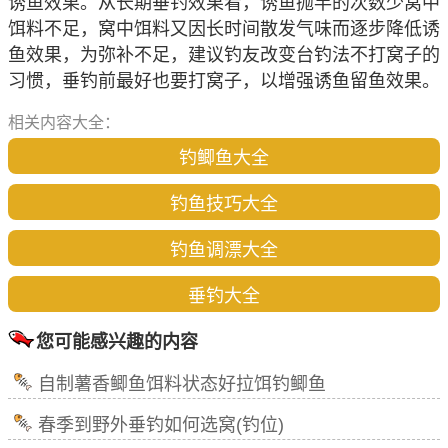
诱鱼效果。从长期垂钓效果看，诱鱼抛竿的次数少窝中
饵料不足，窝中饵料又因长时间散发气味而逐步降低诱
鱼效果，为弥补不足，建议钓友改变台钓法不打窝子的
习惯，垂钓前最好也要打窝子，以增强诱鱼留鱼效果。
相关内容大全：
钓鲫鱼大全
钓鱼技巧大全
钓鱼调漂大全
垂钓大全
您可能感兴趣的内容
自制薯香鲫鱼饵料状态好拉饵钓鲫鱼
春季到野外垂钓如何选窝(钓位)