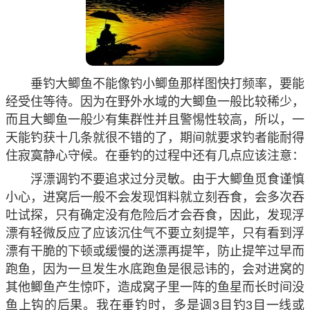
垂钓大鲫鱼不能像钓小鲫鱼那样图快打频率，要能
经受住等待。因为在野外水域的大鲫鱼一般比较稀少，
而且大鲫鱼一般少有集群性并且警惕性较高，所以，一
天能钓获十几条就很不错的了，期间就要求钓者能耐得
住寂寞静心守候。在垂钓的过程中还有几点应该注意：
浮漂调钓不要追求过分灵敏。由于大鲫鱼觅食谨慎
小心，进窝后一般不会发现饵料就立刻吞食，会多次吞
吐试探，只有确定没有危险后才会吞食，因此，发现浮
漂有轻微反应了应该沉住气不要立刻提竿，只有看到浮
漂有干脆的下顿或缓慢的送漂再提竿，防止提竿过早而
跑鱼，因为一旦发生水底跑鱼是很忌讳的，会对进窝的
其他鲫鱼产生惊吓，造成窝子里一阵的鱼星而长时间没
鱼上钩的后果。我在垂钓时，多是调3目钓3目一线或