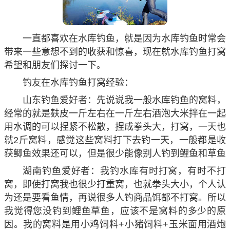
一直都喜欢在水库钓鱼，就是因为水库钓鱼时常会
带来一些意想不到的收获和惊喜，现在就水库钓鱼打窝
希望和朋友们探讨一下。
钓友在水库钓鱼打窝经验：
山东钓鱼爱好者：先说说我一般水库钓鱼的窝料，
经常的就是麸皮一斤左右在一斤左右酒泡大米拌在一起
用水调的可以捏紧不松散，捏成拳头大，打窝，一天也
就2斤窝料，感觉这些窝料打下去钓一天，一般都是收
获鲫鱼效果还可以，但是很少能像别人钓到鲤鱼和草鱼
湖南钓鱼爱好者：我钓水库有时打窝，有时不打
窝，即使打窝我也很少打重窝，也就拳头大小，个人认
为还是要看鱼情，再说很多人钓商品饵都不打窝。所以
我觉得您没钓到鲤鱼草鱼，应该不是窝料的多少的原
因。我的窝料是用小鸡饲料+小猪饲料+玉米面用酒炮