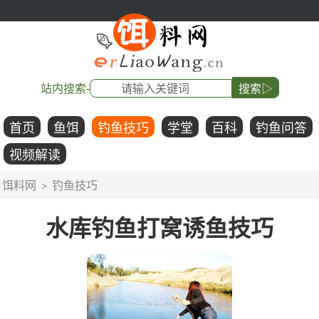
站内搜索-
搜索▷
首页
鱼饵
钓鱼技巧
学堂
百科
钓鱼问答
视频解读
饵料网
钓鱼技巧
>
水库钓鱼打窝诱鱼技巧