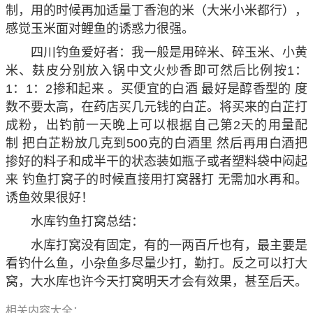
制，用的时候再加适量丁香泡的米（大米小米都行），
感觉玉米面对鲤鱼的诱惑力很强。
四川钓鱼爱好者：我一般是用碎米、碎玉米、小黄
米、麸皮分别放入锅中文火炒香即可然后比例按1：
1：1：2掺和起来 。买便宜的白酒 最好是醇香型的 度
数不要太高，在药店买几元钱的白芷。将买来的白芷打
成粉，出钓前一天晚上可以根据自己第2天的用量配
制 把白芷粉放几克到500克的白酒里 然后再用白酒把
掺好的料子和成半干的状态装如瓶子或者塑料袋中闷起
来 钓鱼打窝子的时候直接用打窝器打 无需加水再和。
诱鱼效果很好！
水库钓鱼打窝总结：
水库打窝没有固定，有的一两百斤也有，最主要是
看钓什么鱼，小杂鱼多尽量少打，勤打。反之可以打大
窝，大水库也许今天打窝明天才会有效果，甚至后天。
相关内容大全：