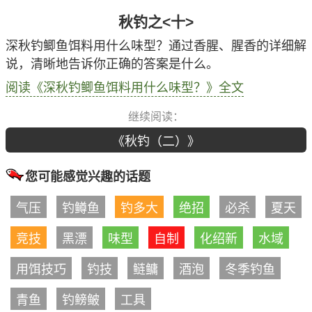
秋钓之<十>
深秋钓鲫鱼饵料用什么味型？通过香腥、腥香的详细解
说，清晰地告诉你正确的答案是什么。
阅读《深秋钓鲫鱼饵料用什么味型？》全文
继续阅读：
《秋钓（二）》
您可能感觉兴趣的话题
气压
钓鳟鱼
钓多大
绝招
必杀
夏天
竞技
黑漂
味型
自制
化绍新
水域
用饵技巧
钓技
鲢鳙
酒泡
冬季钓鱼
青鱼
钓鳑鲏
工具