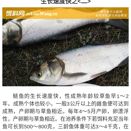
生长速度快之<二>
鲢鱼的生长速度快，性成熟年龄较草鱼早1～2
年，成熟个体也较小，一般3公斤以上的雌鱼便可达到
成熟，产卵期与草鱼相近。每年4～5月产卵，卵漂浮
性，产卵期与草鱼相近。在池养条件下若饵料充足当年
鱼可长到500～800克，三龄鱼体重可达3～4千克，在