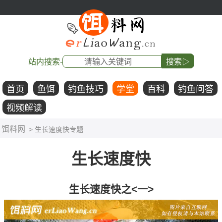
站内搜索-
搜索▷
首页
鱼饵
钓鱼技巧
学堂
百科
钓鱼问答
视频解读
饵料网
> 生长速度快专题
生长速度快
生长速度快之<一>