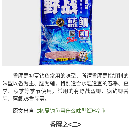
香腥是初夏钓鱼常用的味型，所谓香腥是指饵料的
味型以香为主、腥为辅，特别适合水温适宜的春季、夏
季、秋季等季节使用，常用的有野战蓝鲫、疯钓鲫香
腥、蓝鲫x5香腥等。
原文出自
《初夏钓鱼用什么味型饵料？》
香腥之<二>