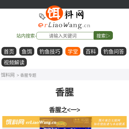
站内搜索-
搜索▷
首页
鱼饵
钓鱼技巧
学堂
百科
钓鱼问答
视频解读
饵料网
> 香腥专题
香腥
香腥之<一>