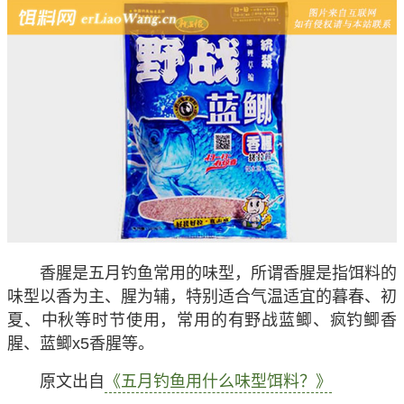
香腥是五月钓鱼常用的味型，所谓香腥是指饵料的
味型以香为主、腥为辅，特别适合气温适宜的暮春、初
夏、中秋等时节使用，常用的有野战蓝鲫、疯钓鲫香
腥、蓝鲫x5香腥等。
原文出自
《五月钓鱼用什么味型饵料？》