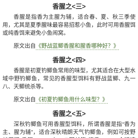
香腥之<三>
香腥是指香为主腥为辅，适合春、夏、秋三季使
用，尤其是夏季腥味最容易招惹小鱼，此时可用香腥饵
或纯香饵来避免小鱼闹窝。
原文出自
《野战蓝鲫香腥和腥香哪种好？》
香腥之<四>
香腥是初夏钓鲫鱼常用的味型，尤其适合在大型水
域中野钓鲫鱼，常见的香腥型饵料有野战蓝鲫、九一
八、天鲫统杀等。
原文出自
《初夏钓鲫鱼用什么味型？》
香腥之<五>
深秋钓鲫鱼可用香腥型饵料，所谓香腥是指“香为
主、腥为辅”，适合深秋晴朗天气钓鲫鱼，例如可按野