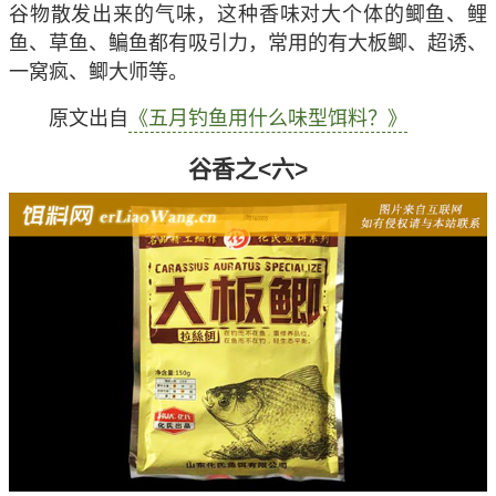
谷物散发出来的气味，这种香味对大个体的鲫鱼、鲤
鱼、草鱼、鳊鱼都有吸引力，常用的有大板鲫、超诱、
一窝疯、鲫大师等。
原文出自
《五月钓鱼用什么味型饵料？》
谷香之<六>