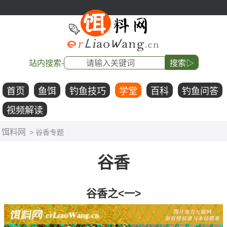
站内搜索-
搜索▷
首页
鱼饵
钓鱼技巧
学堂
百科
钓鱼问答
视频解读
饵料网
> 谷香专题
谷香
谷香之<一>