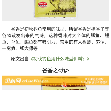
谷香是初秋钓鱼常用的味型，所谓谷香是指谷子等
谷物散发出来的气味，这种香味对大个体的鲫鱼、鲤
鱼、草鱼、鳊鱼都有吸引力，常用的有大板鲫、超诱、
一窝疯、鲫大师等。
原文出自
《初秋钓鱼用什么味型饵料？》
谷香之<九>