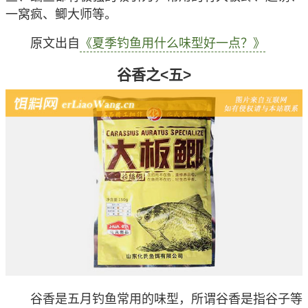
一窝疯、鲫大师等。
原文出自
《夏季钓鱼用什么味型好一点？》
谷香之<五>
谷香是五月钓鱼常用的味型，所谓谷香是指谷子等