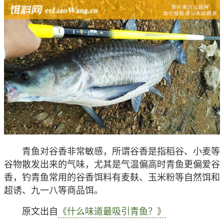
青鱼对谷香非常敏感，所谓谷香是指稻谷、小麦等
谷物散发出来的气味，尤其是气温偏高时青鱼更偏爱谷
香，钓青鱼常用的谷香饵料有麦麸、玉米粉等自然饵和
超诱、九一八等商品饵。
原文出自
《什么味道最吸引青鱼？》