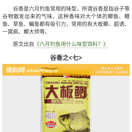
谷香是六月钓鱼常用的味型，所谓谷香是指谷子等
谷物散发出来的气味，这种香味对大个体的鲫鱼、鲤
鱼、草鱼、鳊鱼都有吸引力，常用的有大板鲫、超诱、
一窝疯、鲫大师等。
原文出自
《六月钓鱼用什么味型饵料？》
谷香之<七>