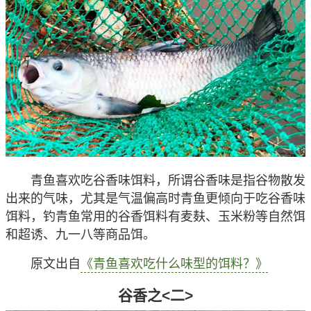
青鱼喜欢吃谷香味饵料，所谓谷香味是指谷物散发
出来的气味，尤其是气温偏高时青鱼更倾向于吃谷香味
饵料，钓青鱼常用的谷香饵料有麦麸、玉米粉等自然饵
和超诱、九一八等商品饵。
原文出自
《青鱼喜欢吃什么味型的饵料？》
谷香之<二>