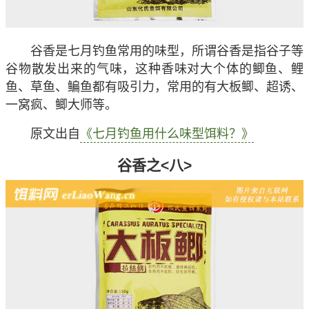
谷香是七月钓鱼常用的味型，所谓谷香是指谷子等
谷物散发出来的气味，这种香味对大个体的鲫鱼、鲤
鱼、草鱼、鳊鱼都有吸引力，常用的有大板鲫、超诱、
一窝疯、鲫大师等。
原文出自
《七月钓鱼用什么味型饵料？》
谷香之<八>