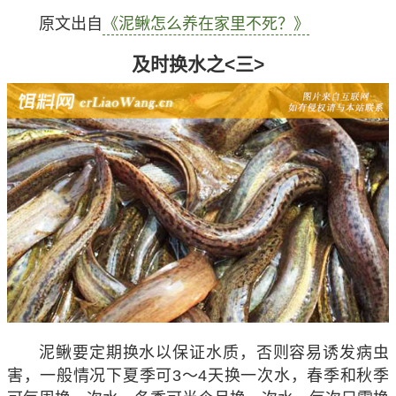
原文出自
《泥鳅怎么养在家里不死？》
及时换水之<三>
泥鳅要定期换水以保证水质，否则容易诱发病虫
害，一般情况下夏季可3～4天换一次水，春季和秋季