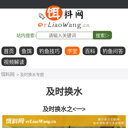
站内搜索-
搜索▷
首页
鱼饵
钓鱼技巧
学堂
百科
钓鱼问答
视频解读
饵料网
> 及时换水专题
及时换水
及时换水之<一>