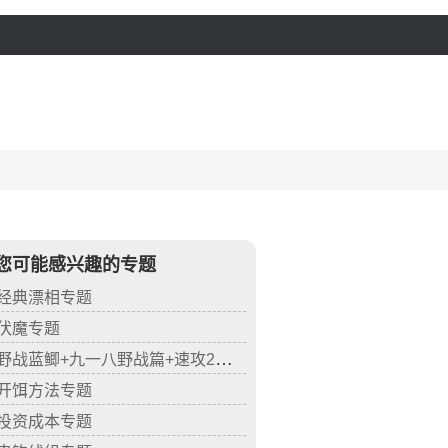
您可能感兴趣的专题
经典漂相专题
伏魔专题
野战蓝鲫+九一八野战篇+速攻2号专题
开饵方法专题
投资成本专题