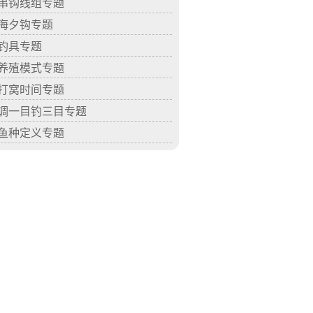
串钩线组专题
海夕钩专题
钓具专题
养殖模式专题
打窝时间专题
调一目钓三目专题
鱼种定义专题