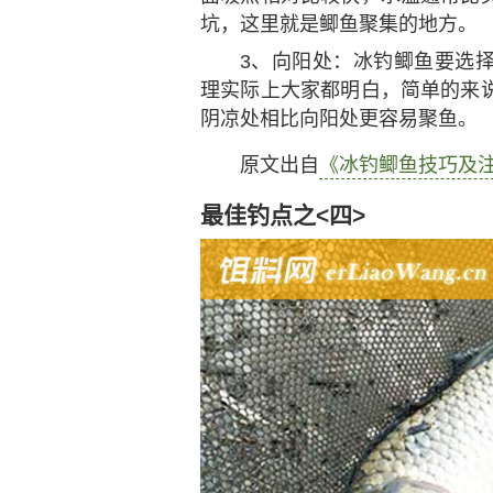
坑，这里就是鲫鱼聚集的地方。
3、向阳处：冰钓鲫鱼要选
理实际上大家都明白，简单的来
阴凉处相比向阳处更容易聚鱼。
原文出自
《冰钓鲫鱼技巧及
最佳钓点之<四>