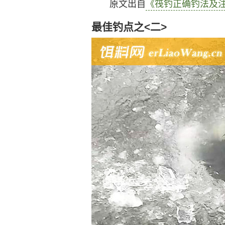
原文出自
《筏钓正确钓法及
最佳钓点之<二>