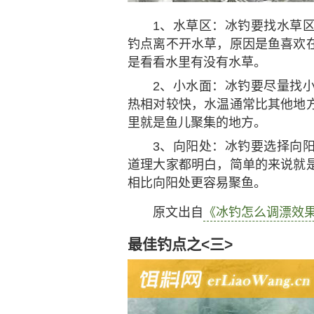
1、水草区：冰钓要找水草
钓点离不开水草，原因是鱼喜欢
是看看水里有没有水草。
2、小水面：冰钓要尽量找
热相对较快，水温通常比其他地
里就是鱼儿聚集的地方。
3、向阳处：冰钓要选择向
道理大家都明白，简单的来说就
相比向阳处更容易聚鱼。
原文出自
《冰钓怎么调漂效
最佳钓点之<三>