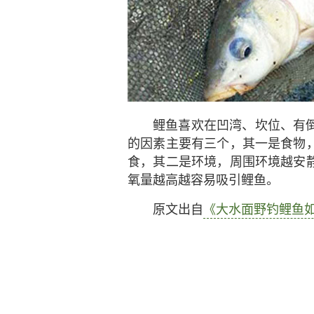
鲤鱼喜欢在凹湾、坎位、有
的因素主要有三个，其一是食物
食，其二是环境，周围环境越安
氧量越高越容易吸引鲤鱼。
原文出自
《大水面野钓鲤鱼
最佳钓点之<五>