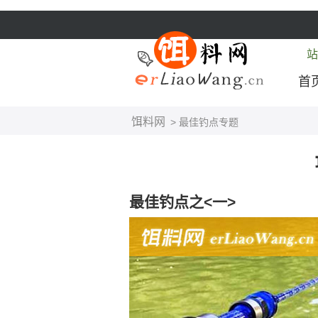
站
首
饵料网
> 最佳钓点专题
最佳钓点之<一>