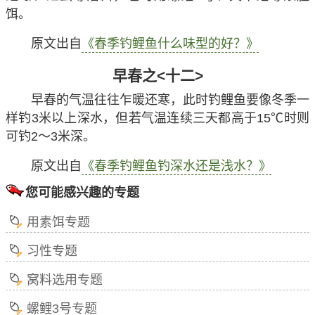
饵。
原文出自
《春季钓鲤鱼什么味型的好？》
早春之<十二>
早春的气温往往乍暖还寒，此时钓鲤鱼要像冬季一
样钓3米以上深水，但若气温连续三天都高于15℃时则
可钓2～3米深。
原文出自
《春季钓鲤鱼钓深水还是浅水？》
您可能感兴趣的专题
用素饵专题
习性专题
窝料选用专题
螺鲤3号专题