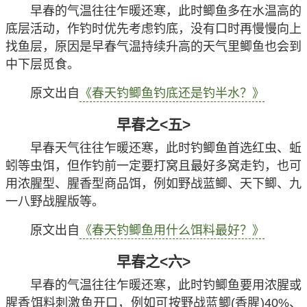
早春的气温往往乍暖还寒，此时鲫鱼多在水温高的
底层活动，作钓时优先考虑钓底，没有口时再慢慢向上
找鱼层，原因是早春气温持续升高的天气里鲫鱼也会到
中下层觅食。
原文出自
《春天钓鲫鱼钓底还是钓半水？》
早春之<五>
早春天气往往乍暖还寒，此时钓鲫鱼首选红虫、蚯
蚓等虫饵，但作钓前一定要打窝且最好多窝走钓，也可
用浓腥型、腥香型商品饵，例如野战蓝鲫、天下鲫、九
一八野战腥版等。
原文出自
《春天钓鲫鱼用什么饵料最好？》
早春之<六>
早春的气温往往乍暖还寒，此时钓鲫鱼要用浓腥或
腥香饵料刺激鱼开口，例如可按野战蓝鲫(香腥)40%、