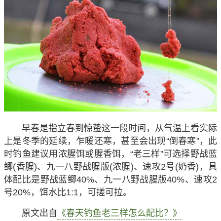
早春是指立春到惊蛰这一段时间，从气温上看实际
上是冬季的延续，乍暖还寒，甚至会出现“倒春寒”，此
时钓鱼建议用浓腥饵或腥香饵，“老三样”可选择野战蓝
鲫(香腥)、九一八野战腥版(浓腥)、速攻2号(奶香)，具
体配比是野战蓝鲫40%、九一八野战腥版40%、速攻2
号20%，饵水比1:1，可搓可拉。
原文出自
《春天钓鱼老三样怎么配比？》