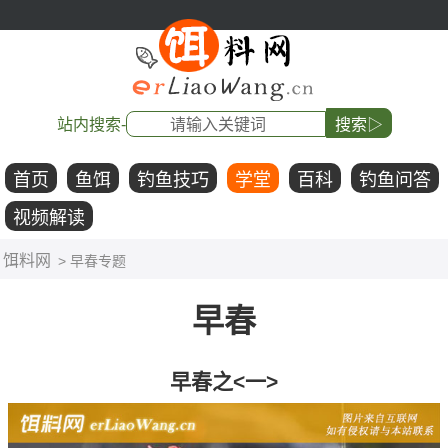
站内搜索-
搜索▷
首页
鱼饵
钓鱼技巧
学堂
百科
钓鱼问答
视频解读
饵料网
> 早春专题
早春
早春之<一>