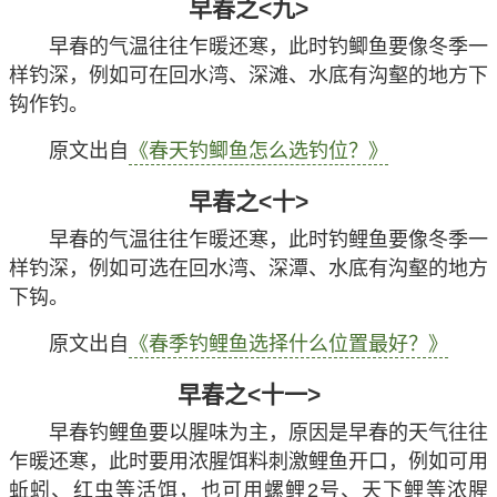
早春之<九>
早春的气温往往乍暖还寒，此时钓鲫鱼要像冬季一
样钓深，例如可在回水湾、深滩、水底有沟壑的地方下
钩作钓。
原文出自
《春天钓鲫鱼怎么选钓位？》
早春之<十>
早春的气温往往乍暖还寒，此时钓鲤鱼要像冬季一
样钓深，例如可选在回水湾、深潭、水底有沟壑的地方
下钩。
原文出自
《春季钓鲤鱼选择什么位置最好？》
早春之<十一>
早春钓鲤鱼要以腥味为主，原因是早春的天气往往
乍暖还寒，此时要用浓腥饵料刺激鲤鱼开口，例如可用
蚯蚓、红虫等活饵，也可用螺鲤2号、天下鲤等浓腥