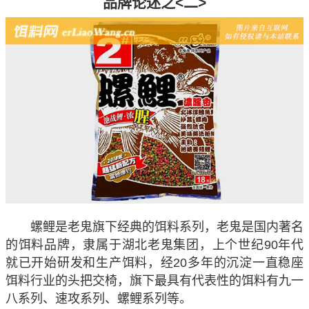
品牌论述之<二>
螺鲤是老鬼旗下经典的饵料系列，老鬼是国内著名
的饵料品牌，隶属于湖北老鬼集团，上个世纪90年代
就已开始研发和生产饵料，经20多年的沉淀一直稳座
饵料行业的头把交椅，旗下最具有代表性的饵料有九一
八系列、速攻系列、螺鲤系列等。