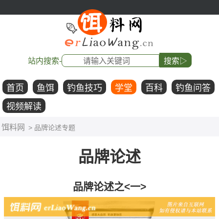
站内搜索-
搜索▷
首页
鱼饵
钓鱼技巧
学堂
百科
钓鱼问答
视频解读
饵料网
> 品牌论述专题
品牌论述
品牌论述之<一>