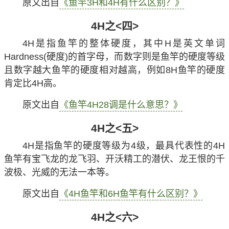
原文出自
《鱼竿3H和4H有什么区别？》
4H之<四>
4H是指鱼竿的整体硬度，其中H是英文单词
Hardness(硬度)的首字母，而数字则是鱼竿的硬度等级
且数字越大鱼竿的硬度相对越高，例如8H鱼竿的硬度
肯定比4H高。
原文出自
《鱼竿4H28调是什么意思？》
4H之<五>
4H是指鱼竿的硬度等级为4级，最具代表性的4H
鱼竿有宝飞龙的龙飞羽、开沃精工的潜伏、龙王恨的千
波极、光威的无法一本等。
原文出自
《4H鱼竿和6H鱼竿有什么区别？》
4H之<六>