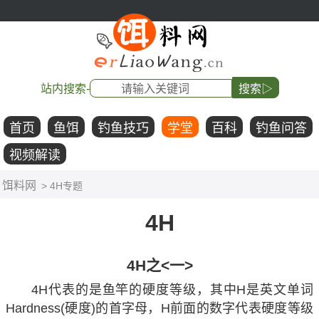
站内搜索-
搜索▷
首页
鱼饵
钓鱼技巧
学堂
百科
钓鱼问答
视频解读
饵料网
> 4H专题
4H
4H之<一>
4H代表的是鱼竿的硬度等级，其中H是英文单词
Hardness(硬度)的首字母，H前面的数字代表硬度等级