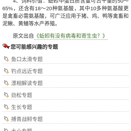
4、饲料价值：蚯蚓中蛋白质含量可占干重的50～
65%，还含有18～20种氨基酸，其中10多种氨基酸更
是禽畜必需氨基酸，可广泛应用于猪、鸡、鸭等禽畜和
泥鳅、黄鳝等水产养殖。
原文出自
《蚯蚓有没有病毒和寄生虫？》
您可能感兴趣的专题
鱼口太滑专题
钓点远近专题
漂相解读专题
劲松专题
生长专题
搏青战鲟专题