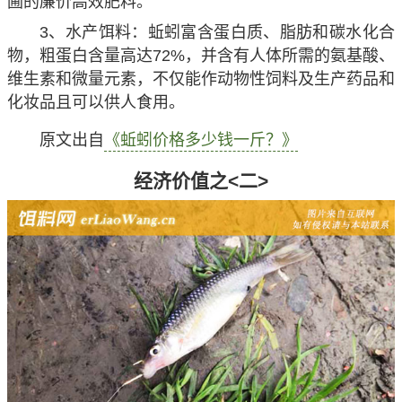
圃的廉价高效肥料。
3、水产饵料：蚯蚓富含蛋白质、脂肪和碳水化合
物，粗蛋白含量高达72%，并含有人体所需的氨基酸、
维生素和微量元素，不仅能作动物性饲料及生产药品和
化妆品且可以供人食用。
原文出自
《蚯蚓价格多少钱一斤？》
经济价值之<二>