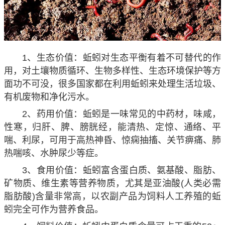
1、生态价值：蚯蚓对生态平衡有着不可替代的作
用，对土壤物质循环、生物多样性、生态环境保护等方
面功不可没，很多国家都在利用蚯蚓来处理生活垃圾、
有机废物和净化污水。
2、药用价值：蚯蚓是一味常见的中药材，味咸，
性寒，归肝、脾、膀胱经，能清热、定惊、通络、平
喘、利尿，可用于高热神昏、惊痫抽搐、关节痹痛、肺
热喘咳、水肿尿少等症。
3、食用价值：蚯蚓富含蛋白质、氨基酸、脂肪、
矿物质、维生素等营养物质，尤其是亚油酸(人类必需
脂肪酸)含量非常高，以农副产品为饲料人工养殖的蚯
蚓完全可作为营养食品。