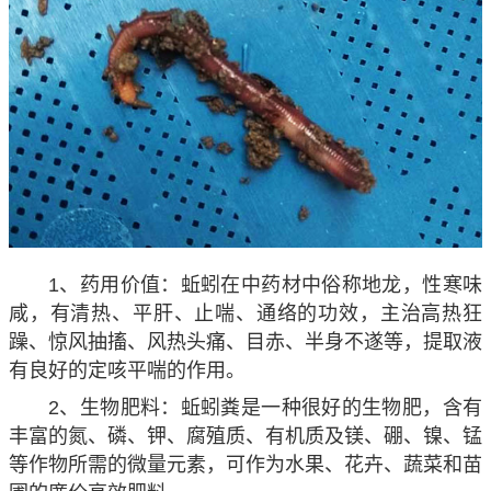
1、药用价值：蚯蚓在中药材中俗称地龙，性寒味
咸，有清热、平肝、止喘、通络的功效，主治高热狂
躁、惊风抽搐、风热头痛、目赤、半身不遂等，提取液
有良好的定咳平喘的作用。
2、生物肥料：蚯蚓粪是一种很好的生物肥，含有
丰富的氮、磷、钾、腐殖质、有机质及镁、硼、镍、锰
等作物所需的微量元素，可作为水果、花卉、蔬菜和苗