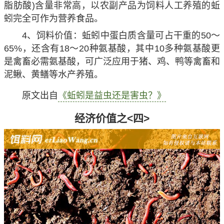
脂肪酸)含量非常高，以农副产品为饲料人工养殖的蚯
蚓完全可作为营养食品。
4、饲料价值：蚯蚓中蛋白质含量可占干重的50～
65%，还含有18～20种氨基酸，其中10多种氨基酸更
是禽畜必需氨基酸，可广泛应用于猪、鸡、鸭等禽畜和
泥鳅、黄鳝等水产养殖。
原文出自
《蚯蚓是益虫还是害虫？》
经济价值之<四>