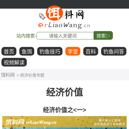
站内搜索-
搜索▷
首页
鱼饵
钓鱼技巧
学堂
百科
钓鱼问答
视频解读
饵料网
> 经济价值专题
经济价值
经济价值之<一>