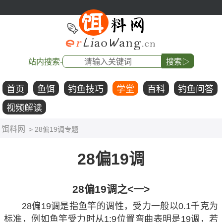
站内搜索-
搜索▷
首页
鱼饵
钓鱼技巧
学堂
百科
钓鱼问答
视频解读
饵料网
> 28偏19调专题
28偏19调
28偏19调之<一>
28偏19调是指鱼竿的调性，受力一般以0.1千克为
标准，例如鱼竿受力时从1:9位置弯曲表明是19调，若