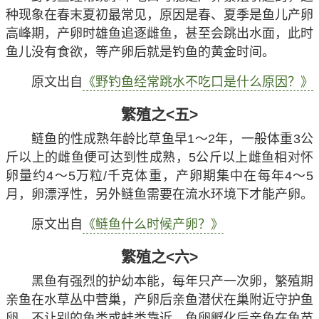
种现象在春末夏初最常见，原因是春、夏季是鱼儿产卵
高峰期，产卵时雄鱼追逐雌鱼，甚至会跳出水面，此时
鱼儿没有食欲，等产卵后就是钓鱼的黄金时间。
原文出自
《野钓鱼经常跳水不吃口是什么原因？》
繁殖之<五>
鲢鱼的性成熟年龄比草鱼早1～2年，一般体重3公
斤以上的雌鱼便可达到性成熟，5公斤以上雌鱼相对怀
卵量约4～5万粒/千克体重，产卵期集中在每年4～5
月，卵漂浮性，另外鲢鱼需要在流水环境下才能产卵。
原文出自
《鲢鱼什么时候产卵？》
繁殖之<六>
黑鱼有强烈的护幼本能，每年只产一次卵，繁殖期
亲鱼在水草丛中营巢，产卵后亲鱼潜伏在巢附近守护鱼
卵，不让别的鱼类或蛙类靠近，鱼卵孵化后亲鱼在鱼苗