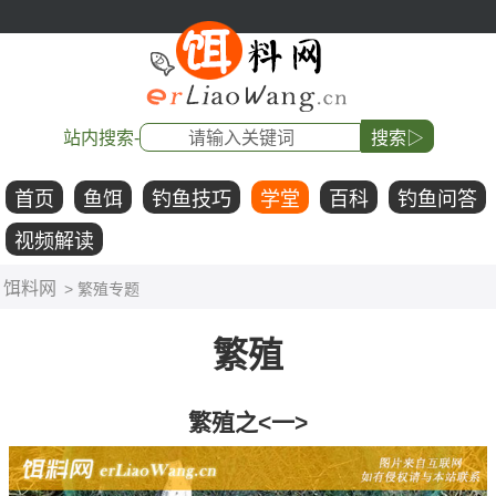
站内搜索-
搜索▷
首页
鱼饵
钓鱼技巧
学堂
百科
钓鱼问答
视频解读
饵料网
> 繁殖专题
繁殖
繁殖之<一>