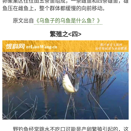
卵聚集区往往由五条鱼组成，一条雌鱼和四条雄鱼，雄
鱼压在雌鱼上，整个群体都缓慢的向前移动。
原文出自
《乌鱼子的乌鱼是什么鱼？》
繁殖之<四>
野钓鱼经常跳水不吃口可能是产卵繁殖引起的，这