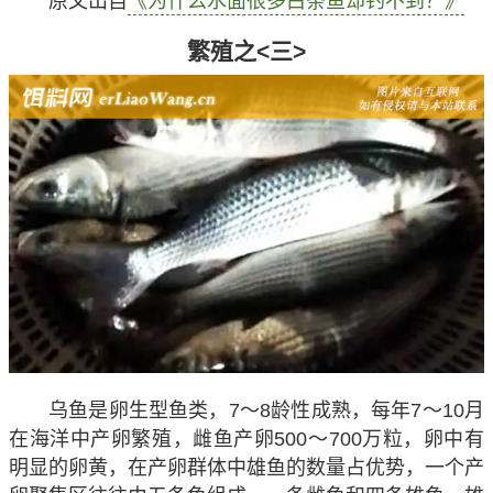
原文出自
《为什么水面很多白条鱼却钓不到？》
繁殖之<三>
乌鱼是卵生型鱼类，7～8龄性成熟，每年7～10月
在海洋中产卵繁殖，雌鱼产卵500～700万粒，卵中有
明显的卵黄，在产卵群体中雄鱼的数量占优势，一个产