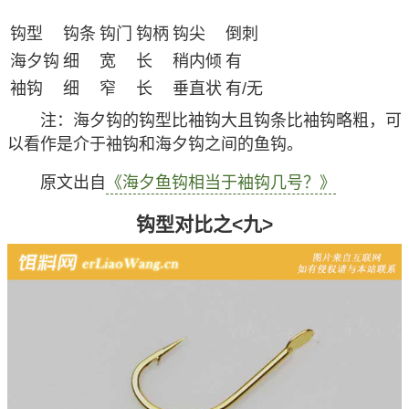
钩型
钩条
钩门
钩柄
钩尖
倒刺
海夕钩
细
宽
长
稍内倾
有
袖钩
细
窄
长
垂直状
有/无
注
：海夕钩的钩型比袖钩大且钩条比袖钩略粗，可
以看作是介于袖钩和海夕钩之间的鱼钩。
原文出自
《海夕鱼钩相当于袖钩几号？》
钩型对比之<九>