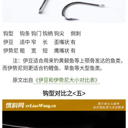
钩型
钩条
钩门
钩柄
钩尖
倒刺
伊豆
适中
窄
长
歪嘴状
有
伊势尼
粗
宽
短
鹰嘴状
有
注
：伊豆适合用来钓黄颡鱼等上颚骨发达的鱼类，
而伊势尼则更适合钓鲤鱼、草鱼等大型鱼类。
原文出自
《伊豆和伊势尼大小对比表》
钩型对比之<五>