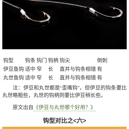
钩型
钩条
钩门
钩柄
钩尖
倒刺
伊豆鱼钩
适中
窄
长
直并与钩条相错
有
丸世鱼钩
适中
窄
长
直并与钩条相错
有
注
：伊豆和丸世都是“歪嘴钩”，但伊豆的钩条要比
丸世略粗些，丸世的钩柄则要比伊豆稍长些。
原文出自
《伊豆与丸世哪个好用？》
钩型对比之<六>