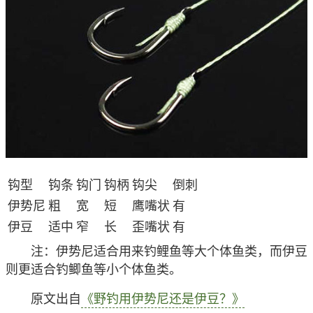
钩型
钩条
钩门
钩柄
钩尖
倒刺
伊势尼
粗
宽
短
鹰嘴状
有
伊豆
适中
窄
长
歪嘴状
有
注
：伊势尼适合用来钓鲤鱼等大个体鱼类，而伊豆
则更适合钓鲫鱼等小个体鱼类。
原文出自
《野钓用伊势尼还是伊豆？》