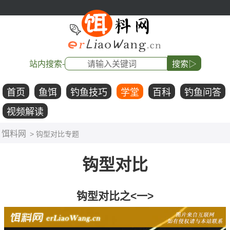
站内搜索-
搜索▷
首页
鱼饵
钓鱼技巧
学堂
百科
钓鱼问答
视频解读
饵料网
> 钩型对比专题
钩型对比
钩型对比之<一>