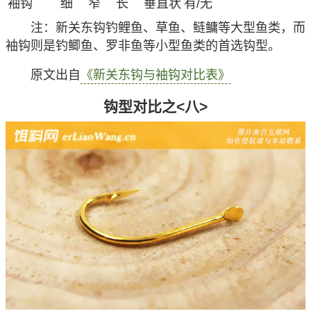
袖钩
细
窄
长
垂直状
有/无
注
：新关东钩钓鲤鱼、草鱼、鲢鳙等大型鱼类，而
袖钩则是钓鲫鱼、罗非鱼等小型鱼类的首选钩型。
原文出自
《新关东钩与袖钩对比表》
钩型对比之<八>