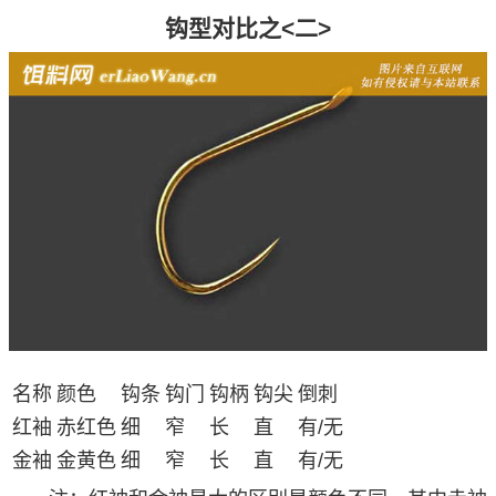
钩型对比之<二>
名称
颜色
钩条
钩门
钩柄
钩尖
倒刺
红袖
赤红色
细
窄
长
直
有/无
金袖
金黄色
细
窄
长
直
有/无