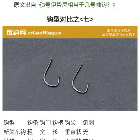
原文出自
《3号伊势尼相当于几号袖钩？》
钩型对比之<七>
钩型
钩条
钩门
钩柄
钩尖
倒刺
新关东钩
粗
宽
长
垂直状
无