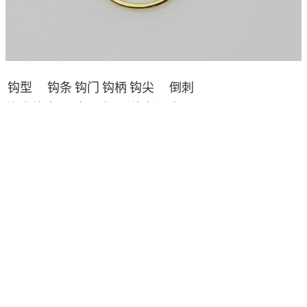
钩型
钩条
钩门
钩柄
钩尖
倒刺
海夕钩
细
宽
长
稍内倾
有
袖钩
细
窄
长
垂直状
有/无
注
：海夕钩的钩型比袖钩大且钩条比袖钩略粗，可
以看作是介于袖钩和海夕钩之间的鱼钩。
原文出自
《钓鲫鱼用袖钩还是海夕钩？》
钩型对比之<十>