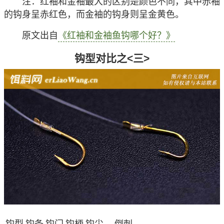
注
：红袖和金袖最大的区别是颜色不同，其中赤袖
的钩身呈赤红色，而金袖的钩身则呈金黄色。
原文出自
《红袖和金袖鱼钩哪个好？》
钩型对比之<三>