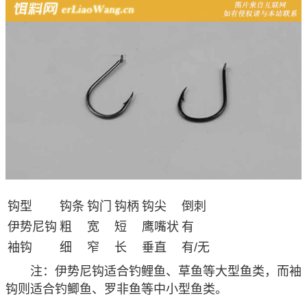
钩型
钩条
钩门
钩柄
钩尖
倒刺
伊势尼钩
粗
宽
短
鹰嘴状
有
袖钩
细
窄
长
垂直
有/无
注
：伊势尼钩适合钓鲤鱼、草鱼等大型鱼类，而袖
钩则适合钓鲫鱼、罗非鱼等中小型鱼类。