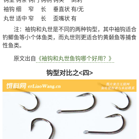
钩型
钩条
钩门
钩柄
钩尖
倒刺
袖钩
细
窄
长
垂直状
有/无
丸世
适中
窄
长
歪嘴状
有
注
：袖钩和丸世是不同的两种钩型，其中袖钩适合
钓鲫鱼等小个体鱼类，而丸世则更适合钓黄颡鱼等捕食
性鱼类。
原文出自
《袖钩和丸世鱼钩哪个好用？》
钩型对比之<四>