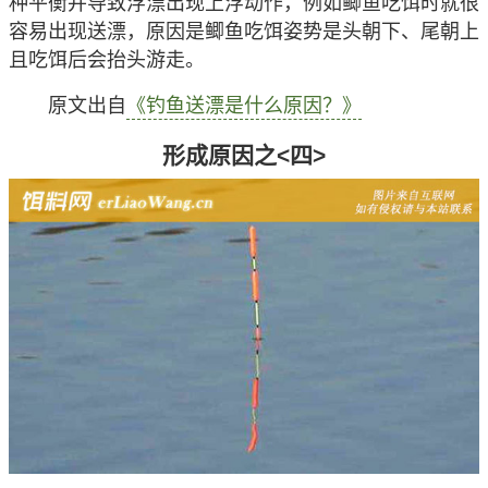
种平衡并导致浮漂出现上浮动作，例如鲫鱼吃饵时就很
容易出现送漂，原因是鲫鱼吃饵姿势是头朝下、尾朝上
且吃饵后会抬头游走。
原文出自
《钓鱼送漂是什么原因？》
形成原因之<四>