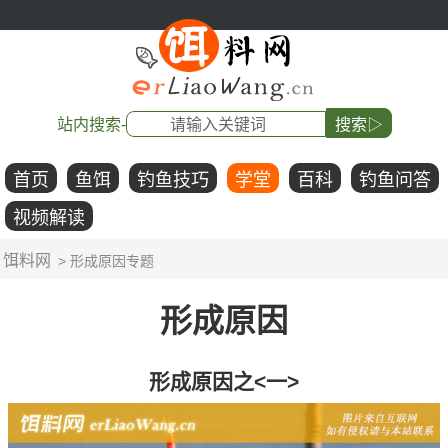
站内搜索-
搜索▷
首页
鱼饵
钓鱼技巧
学堂
百科
钓鱼问答
视频解读
饵料网
> 形成原因专题
形成原因
形成原因之<一>