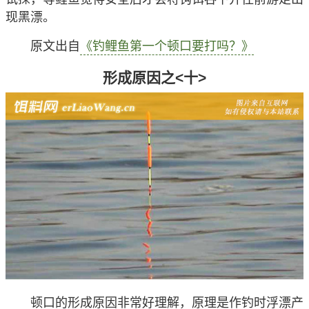
现黑漂。
原文出自
《钓鲤鱼第一个顿口要打吗？》
形成原因之<十>
顿口的形成原因非常好理解，原理是作钓时浮漂产