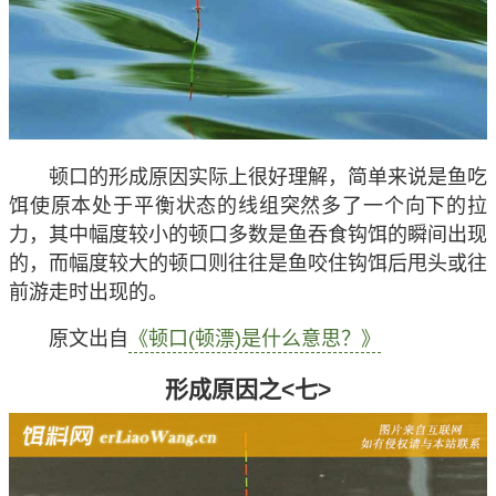
顿口的形成原因实际上很好理解，简单来说是鱼吃
饵使原本处于平衡状态的线组突然多了一个向下的拉
力，其中幅度较小的顿口多数是鱼吞食钩饵的瞬间出现
的，而幅度较大的顿口则往往是鱼咬住钩饵后甩头或往
前游走时出现的。
原文出自
《顿口(顿漂)是什么意思？》
形成原因之<七>