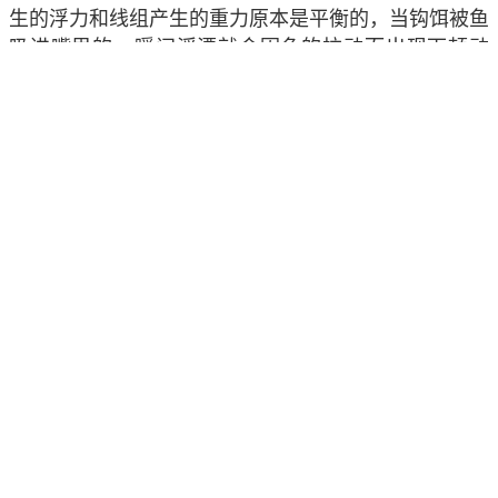
生的浮力和线组产生的重力原本是平衡的，当钩饵被鱼
吸进嘴里的一瞬间浮漂就会因鱼的拉动而出现下顿动
作，另外鱼咬住钩饵后甩头或向前游走时浮漂也会出现
下顿动作。
原文出自
《顿口后要多久提竿刺鱼？》
继续阅读：
《形成原因（二）》
您可能感兴趣的专题
鱼刺数量专题
生物学分类专题
钓层论述专题
作用论述专题