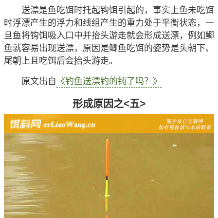
送漂是鱼吃饵时托起钩饵引起的，事实上鱼未吃饵
时浮漂产生的浮力和线组产生的重力处于平衡状态，一
旦鱼将钩饵吸入口中并抬头游走就会形成送漂，例如鲫
鱼就容易出现送漂，原因是鲫鱼吃饵的姿势是头朝下、
尾朝上且吃饵后会抬头游走。
原文出自
《钓鱼送漂钓的钝了吗？》
形成原因之<五>