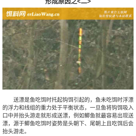
形成原因之<二>
送漂是鱼吃饵时托起钩饵引起的，鱼未吃饵时浮漂
的浮力和线组的重力处于平衡状态，一旦鱼将钩饵吸入
口中并抬头游走就形成送漂，例如鲫鱼就最容易出现送
漂，源于鲫鱼吃饵时姿势是头朝下、尾朝上且吃饵后会
抬头游走。