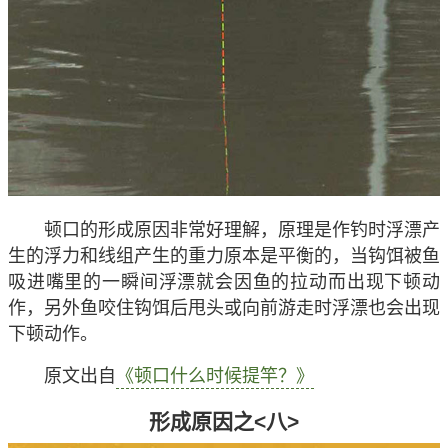
顿口的形成原因非常好理解，原理是作钓时浮漂产
生的浮力和线组产生的重力原本是平衡的，当钩饵被鱼
吸进嘴里的一瞬间浮漂就会因鱼的拉动而出现下顿动
作，另外鱼咬住钩饵后甩头或向前游走时浮漂也会出现
下顿动作。
原文出自
《顿口什么时候提竿？》
形成原因之<八>