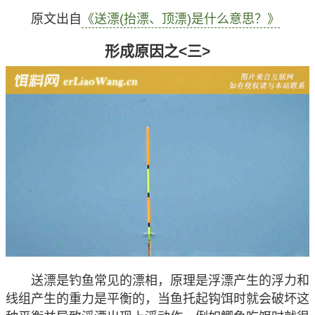
原文出自
《送漂(抬漂、顶漂)是什么意思？》
形成原因之<三>
送漂是钓鱼常见的漂相，原理是浮漂产生的浮力和
线组产生的重力是平衡的，当鱼托起钩饵时就会破坏这