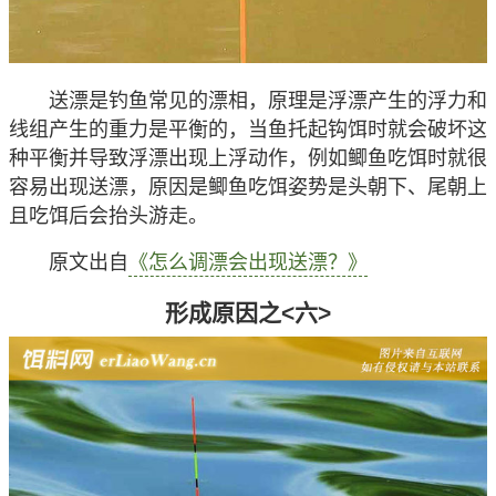
送漂是钓鱼常见的漂相，原理是浮漂产生的浮力和
线组产生的重力是平衡的，当鱼托起钩饵时就会破坏这
种平衡并导致浮漂出现上浮动作，例如鲫鱼吃饵时就很
容易出现送漂，原因是鲫鱼吃饵姿势是头朝下、尾朝上
且吃饵后会抬头游走。
原文出自
《怎么调漂会出现送漂？》
形成原因之<六>