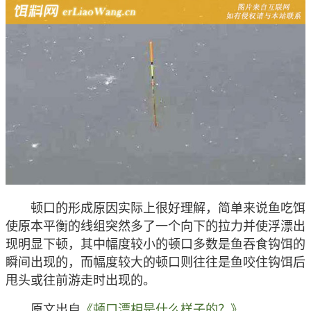
顿口的形成原因实际上很好理解，简单来说鱼吃饵
使原本平衡的线组突然多了一个向下的拉力并使浮漂出
现明显下顿，其中幅度较小的顿口多数是鱼吞食钩饵的
瞬间出现的，而幅度较大的顿口则往往是鱼咬住钩饵后
甩头或往前游走时出现的。
原文出自
《顿口漂相是什么样子的？》