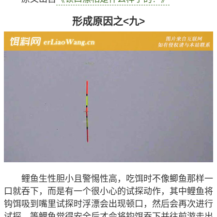
形成原因之<九>
鲤鱼生性胆小且警惕性高，吃饵时不像鲫鱼那样一
口就吞下，而是有一个很小心的试探动作，其中鲤鱼将
钩饵吸到嘴里试探时浮漂会出现顿口，然后会再次进行
试探，等鲤鱼觉得安全后才会将钩饵吞下并往前游走出