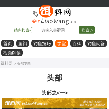
站内搜索-
搜索▷
首页
鱼饵
钓鱼技巧
学堂
百科
钓鱼问答
视频解读
饵料网
> 头部专题
头部
头部之<一>