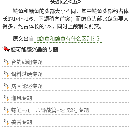
头部之<五>
鲢鱼和鳙鱼的头部大小不同，其中鲢鱼头部约占体
长的1/4～1/5，下颌稍向前突；而鳙鱼头部比鲢鱼要大
得多，约占体长的1/3，同时上颌稍向前突。
原文出自
《鲢鱼和鳙鱼有什么区别？》
您可能感兴趣的专题
台钓线组专题
饵料过硬专题
病因论述专题
湘风专题
螺鲤+九一八野战篇+速攻2号专题
薯香专题