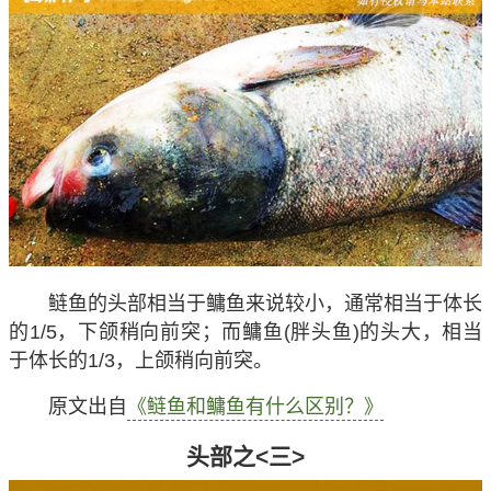
鲢鱼的头部相当于鳙鱼来说较小，通常相当于体长
的1/5，下颌稍向前突；而鳙鱼(胖头鱼)的头大，相当
于体长的1/3，上颌稍向前突。
原文出自
《鲢鱼和鳙鱼有什么区别？》
头部之<三>