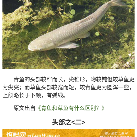
青鱼的头部较窄而长，尖锥形，吻较钝但较草鱼更
为尖突；而草鱼头部较宽而短，较青鱼更为圆浑一些，
上颌略长于下颌，有弧线。
原文出自
《青鱼和草鱼有什么区别？》
头部之<二>