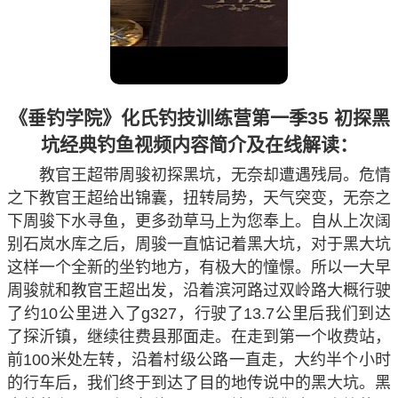
《垂钓学院》化氏钓技训练营第一季35 初探黑
坑经典钓鱼视频内容简介及在线解读：
教官王超带周骏初探黑坑，无奈却遭遇残局。危情
之下教官王超给出锦囊，扭转局势，天气突变，无奈之
下周骏下水寻鱼，更多劲草马上为您奉上。自从上次阔
别石岚水库之后，周骏一直惦记着黑大坑，对于黑大坑
这样一个全新的坐钓地方，有极大的憧憬。所以一大早
周骏就和教官王超出发，沿着滨河路过双岭路大概行驶
了约10公里进入了g327，行驶了13.7公里后我们到达
了探沂镇，继续往费县那面走。在走到第一个收费站，
前100米处左转，沿着村级公路一直走，大约半个小时
的行车后，我们终于到达了目的地传说中的黑大坑。黑