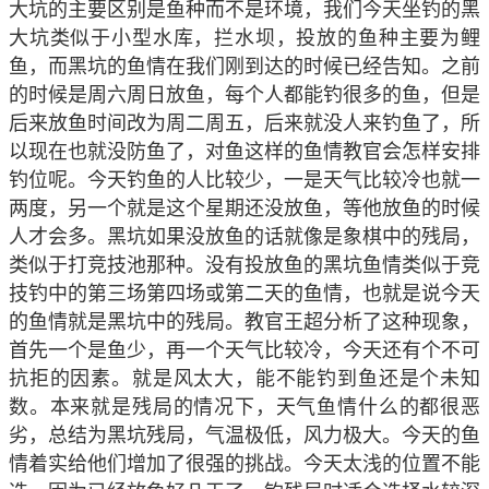
大坑的主要区别是鱼种而不是环境，我们今天坐钓的黑
大坑类似于小型水库，拦水坝，投放的鱼种主要为鲤
鱼，而黑坑的鱼情在我们刚到达的时候已经告知。之前
的时候是周六周日放鱼，每个人都能钓很多的鱼，但是
后来放鱼时间改为周二周五，后来就没人来钓鱼了，所
以现在也就没防鱼了，对鱼这样的鱼情教官会怎样安排
钓位呢。今天钓鱼的人比较少，一是天气比较冷也就一
两度，另一个就是这个星期还没放鱼，等他放鱼的时候
人才会多。黑坑如果没放鱼的话就像是象棋中的残局，
类似于打竞技池那种。没有投放鱼的黑坑鱼情类似于竞
技钓中的第三场第四场或第二天的鱼情，也就是说今天
的鱼情就是黑坑中的残局。教官王超分析了这种现象，
首先一个是鱼少，再一个天气比较冷，今天还有个不可
抗拒的因素。就是风太大，能不能钓到鱼还是个未知
数。本来就是残局的情况下，天气鱼情什么的都很恶
劣，总结为黑坑残局，气温极低，风力极大。今天的鱼
情着实给他们增加了很强的挑战。今天太浅的位置不能