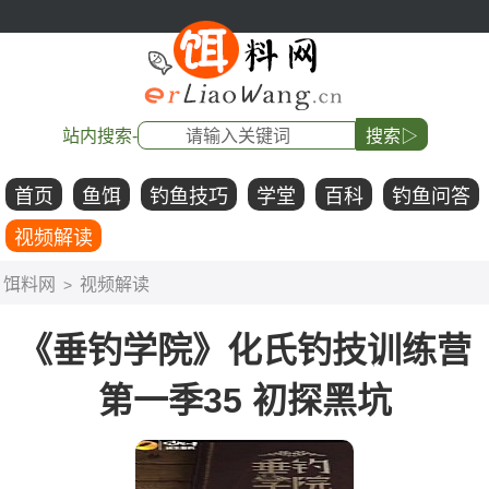
站内搜索-
搜索▷
首页
鱼饵
钓鱼技巧
学堂
百科
钓鱼问答
视频解读
饵料网
视频解读
>
《垂钓学院》化氏钓技训练营
第一季35 初探黑坑