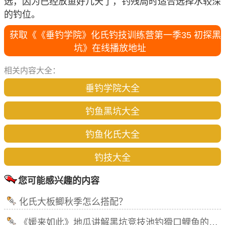
选，因为已经放鱼好几天了，钓残局时适合选择水较深
的钓位。
获取《《垂钓学院》化氏钓技训练营第一季35 初探黑
坑》在线播放地址
相关内容大全：
垂钓学院大全
钓鱼黑坑大全
钓鱼化氏大全
钓技大全
您可能感兴趣的内容
化氏大板鲫秋季怎么搭配？
《媛来如此》地瓜讲解黑坑竞技池钓猾口鲤鱼的调漂技巧