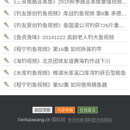
《三耳鱼路亚黑鱼》2015秋季路亚黑鱼雷强视频 第23集
《钓友原创钓鱼视频》库战钓鱼视频 第6集 承德周家庄水库
《钓友原创钓鱼视频》泰国湄公河钓获726斤重黄貂鱼
《鱼资渔味》20141222 高龄老人钓大鱼视频
《程宁钓鱼视频》第16集 如何拆装钓竿
《海钓视频》北京团体友谊赛海钓作战下川
《水库钓鱼视频》樟湖水库溪口库湾钓获巨型鲶鱼
《程宁钓鱼视频》第52集 如何使用摘鱼器
返回顶部
内容举报
在线留言
©erliaowang.cn
饵料网
专注钓鱼饵料配方的网站