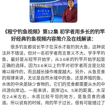
《程宁钓鱼视频》第12集 初学者用多长的钓竿
好经典钓鱼视频内容简介及在线解读：
很多钓友都说长竿子在深水才能钓到大鱼，这种说
法并不错误，但对一名初学者而言意义不大。学手竿钓
鱼，最好是从短竿开始学，从3.6米的钓竿开始学起是
正确的选择。因为3.6米以上钓竿对初学者而言是比较
难以操作的，而且越长操作难度越大。另外，从鱼觅食
的规律来讲，无论是自然水域中的鱼，还是养殖的鱼，
水体的中央是缺少食物的，它们的觅食都需要从水的中
间游向岸边。一般来讲，距岸边4、5米的距离，水深
在2-4米左右，水底比较平坦的地方，是鱼觅食的通
道。所以说有的时候，用的竿子过长，很有可能错过了