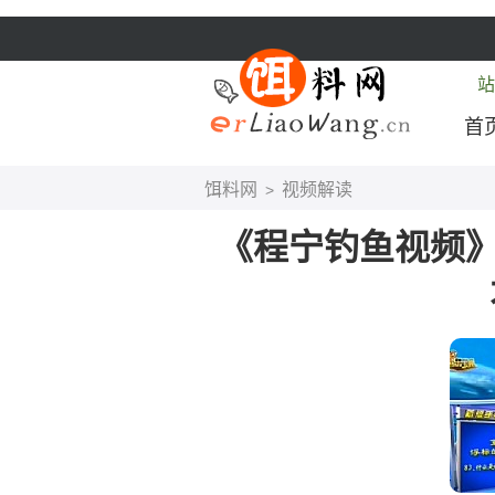
站
首
饵料网
视频解读
>
《程宁钓鱼视频》