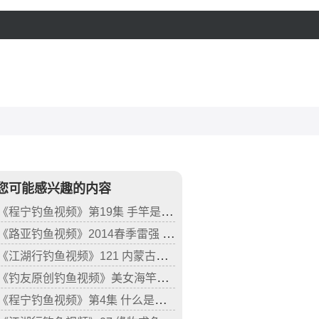
您可能感兴趣的内容
《程宁钓鱼视频》第19集 手竿是否要常清洗
《路亚钓鱼视频》2014春季雷强 第10集
《江湖行钓鱼视频》121 内蒙古城中草原冰原牧鱼
《钓友原创钓鱼视频》美女海竿钓大草鱼
《程宁钓鱼视频》第4集 什么是手竿的调性