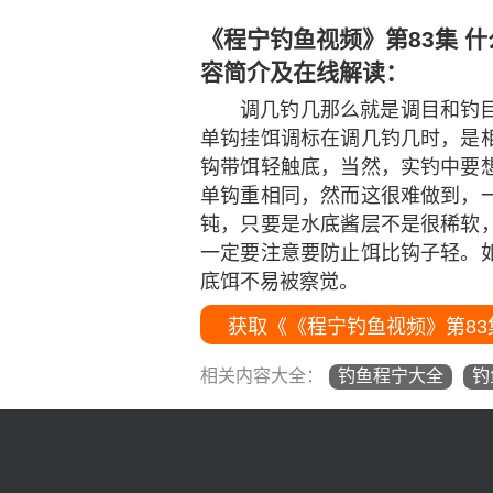
《程宁钓鱼视频》第83集 
容简介及在线解读：
调几钓几那么就是调目和钓
单钩挂饵调标在调几钓几时，是
钩带饵轻触底，当然，实钓中要
单钩重相同，然而这很难做到，
钝，只要是水底酱层不是很稀软
一定要注意要防止饵比钩子轻。
底饵不易被察觉。
获取《《程宁钓鱼视频》第83
相关内容大全：
钓鱼程宁大全
钓