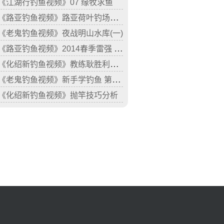
《江湖行钓鱼视频》07 缘牧求鱼
《路亚钓鱼视频》路亚荷叶钓场的雷强技巧
《老鬼钓鱼视频》夜战明山水库(一)
《路亚钓鱼视频》2014春季雷强 第8集
《化绍新钓鱼视频》教练耿胜利讲解竞技池钓大鲫鱼
《老鬼钓鱼视频》新手学钓鱼 第5集
《化绍新钓鱼视频》抛竿技巧分析