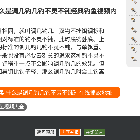
什么是调几钓几钓不灵不钝经典钓鱼视频内
目相同，就叫调几钓几。双钩不挂饵调标和
相对标准的钓不灵不钝，此时底钩卧底、上
想标准的调几钓几钓不灵不钝，与单饵重、
一般也没有必要去刻意的追求这种钓不灵不
，饵稍重一点不会影响调几钓几的效果。但
如果饵比钩子轻，那么调几钓几时会上钩离
集 什么是调几钓几钓不灵不钝》在线播放地址
鱼视频大全
返回顶部
内容举报
在线留言