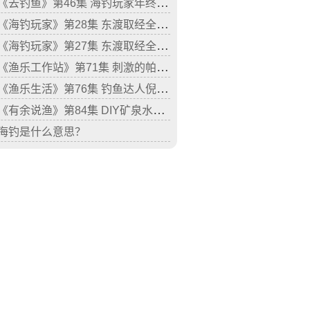
《去钓鱼》第46集 海钓玩家年终回顾
《海钓玩家》第28集 东渡取经全层钓（下）
《海钓玩家》第27集 东渡取经全层钓（上）
《渔乐工作站》第71集 刺激的帕劳海钓之旅
《渔乐生活》第76集 钓鱼达人倪东海的海钓梦
《有余说渔》第84集 DIY矿泉水瓶钓组海钓金枪鱼
海钓是什么意思？