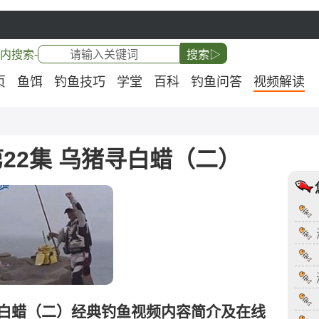
内搜索-
搜索▷
页
鱼饵
钓鱼技巧
学堂
百科
钓鱼问答
视频解读
22集 乌猪寻白蜡（二）
寻白蜡（二）经典钓鱼视频内容简介及在线