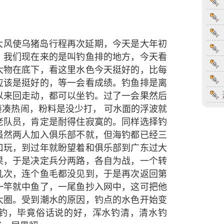
大风使乌猪岛行程再次延期，今天是大年初
，我们现在来的是叫钓鱼排的地方，今天看
大物在底下，看这里水色今天挺好的，比每
应该是挺好的，等一会看成绩。钓鱼排是离
以来回走动，都可以坐钓。过了一会果然后
凑热闹，粉料是没少打， 可水面的浮波就
老队员，肯定是耐得住寂寞的。同样选择钓
虽然两人加入俱乐部不就，但海钓都已经三
口玩，到过年就盼望着和俱乐部到广东过大
果，于是决定兵分两路，各自为战，一个转
几次，连个鱼毛都没见到，于是再次返回第
一竿就中鱼了，一尾鱼抄入网中，这可把他
大圈。受到潮水的原因，钓点的水色开始变
钓，毕竟俗话说的好，浑水钓清，清水钓