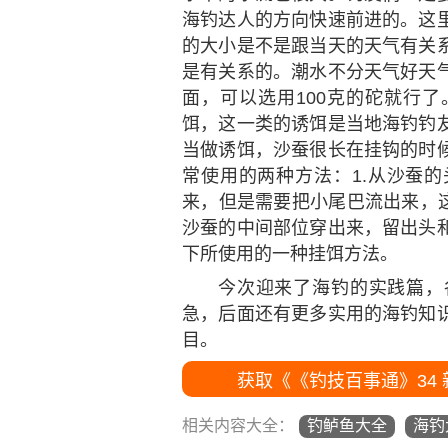
海钓达人的方向快速前进的。这
的大小是不是跟当天的天气有关
是有关系的。潮水不分天气好天
面，可以选用100克的砣就行
饵，这一类的诱饵是当地海钓钓
当做诱饵，沙蚕很长在挂钩的时
常使用的两种方法：1.从沙蚕
来，但是需要把小尾巴流出来，这
沙蚕的中间部位穿出来，留出头
下所使用的一种挂饵方法。
今次迎来了海钓的实践篇，
急，后面还有更多实用的海钓知
目。
获取《《钓技百事通》34
相关内容大全：
钓鲈鱼大全
海钓