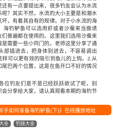
里还有一点要提出来，很多钓友会认为水流
系呢？其实不然，水流的大小主要是和潮水
气坏，有着其自有的规律。对于小水流的海
了。海钓鲈鱼可以选用虾或者沙蚕来当做诱
友们普遍都在使用的。这里我们选用沙蚕来
候是需要一些小窍门的。老师这里分享了通
的头部插进去，把身体别进去，不容易调出
样可以更有效的吸引到鱼儿的上钩。2.从
和尾巴两个位置，这是在鱼开口不好的情况
各位钓友们是不是已经跃跃欲试了呢，别
识会分享给大家，请认真观看本期的海钓节
 新手如何准备海钓鲈鱼(下)》在线播放地址
大全
钓技大全