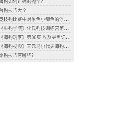
海钓如何正确的抛竿？
台钓技巧大全
竞技钓比赛中对象鱼小鲫鱼的浮钓技巧
《垂钓学院》化氏钓技训练营第三季25 化绍新讲不同水域的钓鲤技巧
《海钓玩家》第38集 埃及寻鱼记（一）
《海钓视频》天元马尔代夫海钓之旅(上)初试海钓
冰钓技巧有哪些？