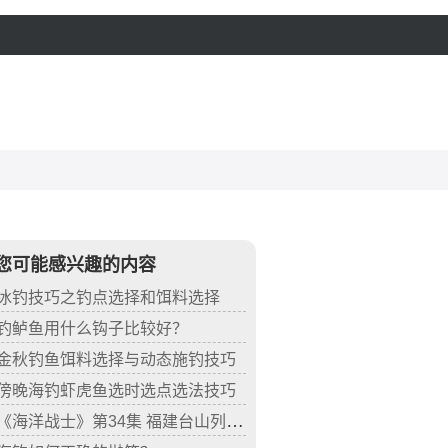
您可能感兴趣的内容
冰钓技巧之钓点选择和饵料选择
钓鲈鱼用什么钩子比较好？
金秋钓鱼饵料选择与动态施钓技巧
傍晚海钓虾虎鱼选时选点选法技巧
《海洋战士》第34集 福建台山列岛海钓猎鲷行