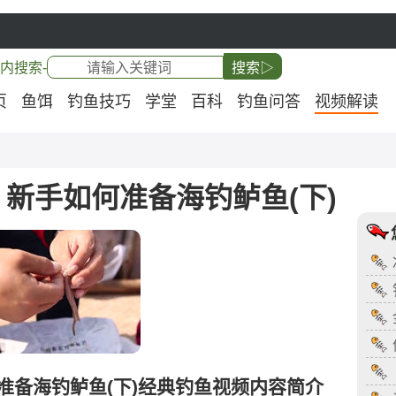
内搜索-
搜索▷
页
鱼饵
钓鱼技巧
学堂
百科
钓鱼问答
视频解读
 新手如何准备海钓鲈鱼(下)
何准备海钓鲈鱼(下)经典钓鱼视频内容简介