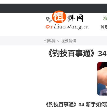
站
首
饵料网
视频解读
>
《钓技百事通》34
《钓技百事通》34 新手如