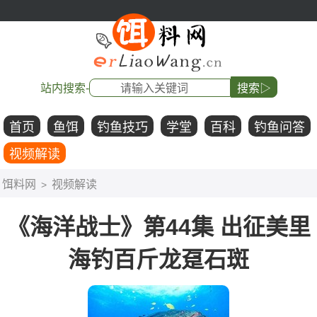
站内搜索-
搜索▷
首页
鱼饵
钓鱼技巧
学堂
百科
钓鱼问答
视频解读
饵料网
视频解读
>
《海洋战士》第44集 出征美里
海钓百斤龙趸石斑