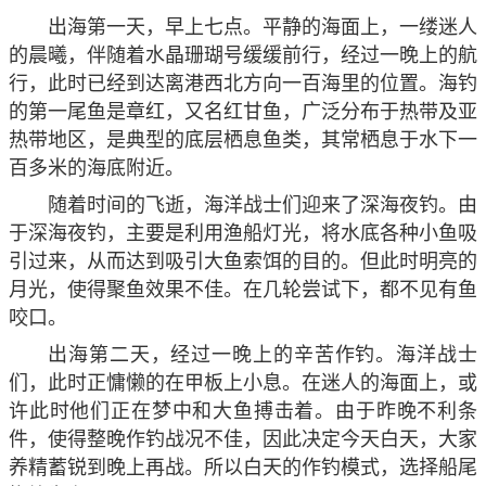
出海第一天，早上七点。平静的海面上，一缕迷人
的晨曦，伴随着水晶珊瑚号缓缓前行，经过一晚上的航
行，此时已经到达离港西北方向一百海里的位置。海钓
的第一尾鱼是章红，又名红甘鱼，广泛分布于热带及亚
热带地区，是典型的底层栖息鱼类，其常栖息于水下一
百多米的海底附近。
随着时间的飞逝，海洋战士们迎来了深海夜钓。由
于深海夜钓，主要是利用渔船灯光，将水底各种小鱼吸
引过来，从而达到吸引大鱼索饵的目的。但此时明亮的
月光，使得聚鱼效果不佳。在几轮尝试下，都不见有鱼
咬口。
出海第二天，经过一晚上的辛苦作钓。海洋战士
们，此时正慵懒的在甲板上小息。在迷人的海面上，或
许此时他们正在梦中和大鱼搏击着。由于昨晚不利条
件，使得整晚作钓战况不佳，因此决定今天白天，大家
养精蓄锐到晚上再战。所以白天的作钓模式，选择船尾