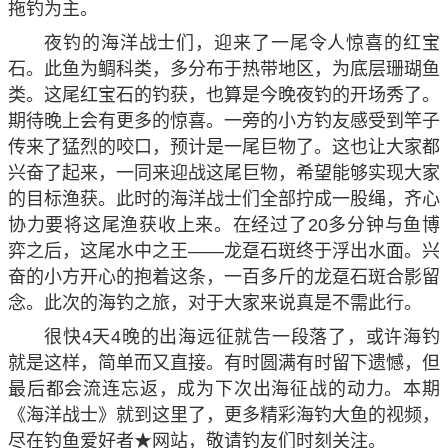
拖钓为主。
夜钓的海洋战士们，迎来了一尾令人惊喜的红宝
石。此鱼为鲷科类，多分布于热带地区，为底层珊瑚鱼
类。这尾红宝石的钓获，也算是今晚夜钓的开场秀了。
期待晚上会有更多的惊喜。一旁的小方钓友感受到竿子
传来了猛烈的咬口，预计是一尾巨物了。这也让大家都
兴奋了起来，一同来迎战这尾巨物，希望能够实现大家
的目标渔获。此时的海洋战士们全部拧成一股绳，齐心
协力要将这尾渔获收上来。在经过了20多分钟与鱼博
弈之后，这尾水中之王——龙趸石斑终于浮出水面。兴
奋的小方开心的抱着这条，一百多斤的龙趸石斑合影留
念。此次的海钓之旅，对于大家来说真是不需此行。
很快4天4晚的出海远征就告一段落了，或许海钓
就是这样，简单而又直接。有时圆满有时留下遗憾，但
最后都会流连忘返，成为下次出海征战的动力。本期
《海洋战士》就到这里了，更多精彩海钓大鱼的视频，
尽在钓鱼爱好者★网站，敬请钓友们时刻关注。