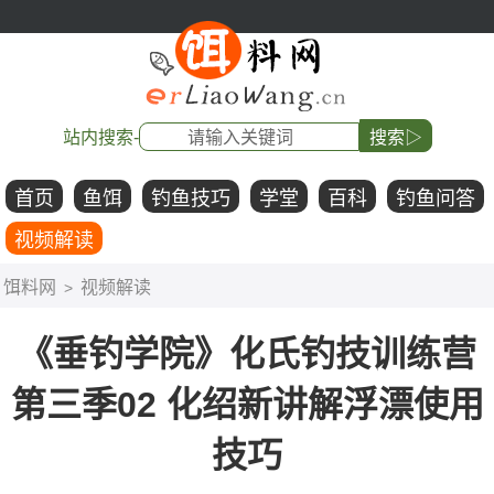
站内搜索-
搜索▷
首页
鱼饵
钓鱼技巧
学堂
百科
钓鱼问答
视频解读
饵料网
视频解读
>
《垂钓学院》化氏钓技训练营
第三季02 化绍新讲解浮漂使用
技巧