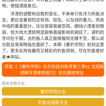
物，使插漂座复位。
浮漂的调整和目数的变化，不单单只有浮力所能决
定。更应该重视的还有饵、铅坠、以及线的重力。而其
中线的重量部分，往往很容易被忽视。细线小漂差别微
弱，但大线大漂就明显能够直接影响到调目了。调钓的
学问在于细，当钓鱼人真正能够做到无微不至，那么成
功就会渐渐降临在面前了。本期《垂钓学院》就到这里
了，更多实用有趣而又精彩的钓鱼视频，尽在钓鱼爱好
者★网站。
获取《《垂钓学院》化氏钓技训练营第三季02 化绍新
讲解浮漂使用技巧》在线播放地址
相关内容大全：
垂钓学院大全
钓鱼化绍新大全