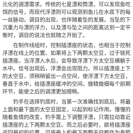
元化的调漂需求。传统的七星漂和筒漂，可以发现鱼吃
饵的信号，而现代浮漂则可以观测到鱼儿在水底下的每
一丝脉动。调目的出现，也伴随着坠的发展。当坠的下
沉重力与漂的浮力，以及漂与坠之间的距离达到一定平
衡时，调目的说法也就随之开始了。
在制作线组时，控制插漂座的状态，也相当于控制
浮漂在线上的位置。如果将上下两颗太空豆，过于锁死
插漂座。当浮漂入水后，会导致浮漂下方太空豆横躺于
水中。信号出现后，浮漂会出现阻力。所以插漂座上下
的太空豆，须稍稍留出一点空间，使浮漂下方太空豆，
垂直于水中，给插漂座缓冲的空间。做精做细每个前期
环节，能使之后的调漂更加顺畅。
钓手在选择钓底时，当第一次准确找到底后。将最
上面和最下面的太空豆固定，以起到标记作用。慢慢的
随着鱼情的改变，钓手需上下调整浮漂，只需拉动靠近
插漂座的上下两颗太空豆。而之后必要时，欲将插漂座
返回最初的位置，可将最上和最下两颗天空都作为参照