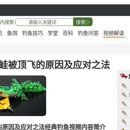
内搜索-
搜索▷
页
鱼饵
钓鱼技巧
学堂
百科
钓鱼问答
视频解读
蛙被顶飞的原因及应对之法
的原因及应对之法经典钓鱼视频内容简介