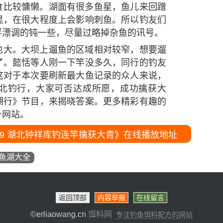
食比较慵懒。湖面有很多鱼星，鱼儿来回蹭
显，在很大程度上会影响刺鱼。所以钓友们
浮漂调的钝一些，尽量过略掉杂鱼的讯号。
也大。大坝上遛鱼的区域相对较窄，想要遛
了。懿恬等人刚一下竿没多久，同行的钓友
这对于本次要刷新最大鱼记录的众人来说，
北钓行，大家可否达成所愿，成功擒获大
湖行》节目，来揭晓答案。更多精彩有趣的
★网站。
9 湖北钟祥库钓连竿擒获大青》在线播放地址
鱼湖大全
返回顶部
内容举报
在线留言
©erliaowang.cn
饵料网
专注钓鱼饵料配方的网站