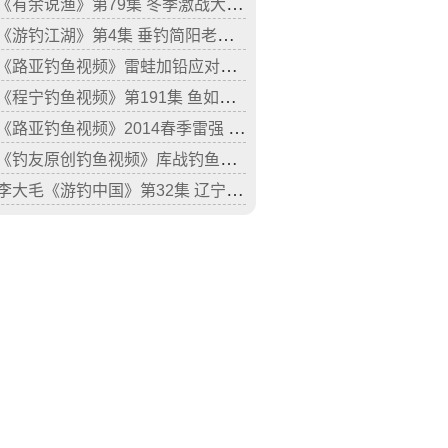
《有余说渔》第79集 冬季激战大棚黑坑钓鱼视频
《游钓江湖》第4集 垂钓简阳老河水库
《路亚钓鱼视频》雷蛙加铅应对猾口黑鱼
《程宁钓鱼视频》第191集 鱼如何寻找食物
《路亚钓鱼视频》2014春季雷强 第12集
《钓友原创钓鱼视频》库战钓鱼视频 第6集 承德周家庄水库
李大毛《游钓中国》第32集 辽宁盘锦卧龙湖寻钓梭鱼