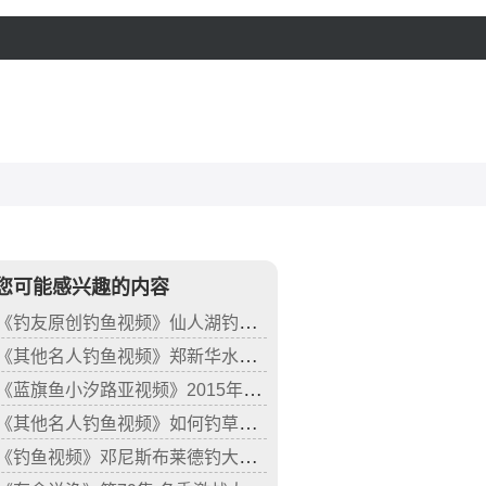
您可能感兴趣的内容
《钓友原创钓鱼视频》仙人湖钓获20斤重大花鲢
《其他名人钓鱼视频》郑新华水库钓鲢鳙
《蓝旗鱼小汐路亚视频》2015年精彩渔获镜头集锦
《其他名人钓鱼视频》如何钓草鱼 第7集
《钓鱼视频》邓尼斯布莱德钓大黑鲔