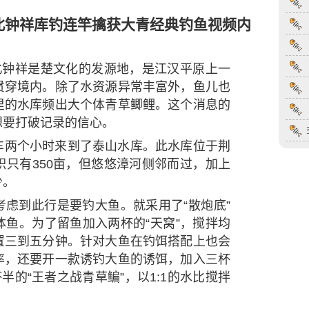
湖北钟祥库钓连竿擒获大青经典钓鱼视频内
北钟祥是楚文化的发源地，是江汉平原上一
贯穿境内。除了水资源异常丰富外，鱼儿也
里的水库频出大个体青草鲫鲤。这个消息的
想要打破记录的信心。
车两个小时来到了泰山水库。此水库位于荆
只有350亩，但悠悠漳河侧邻而过，加上
少。
虑到此行是要钓大鱼。就采用了“散炮底”
鱼。为了留鱼加入两杯的“天窝”，搅拌均
置三到五分钟。针对大鱼在钓饵搭配上也会
率，还要开一款诱钓大鱼的诱饵，加入三杯
半的“王者之战青草鳊”，以1:1的水比搅拌