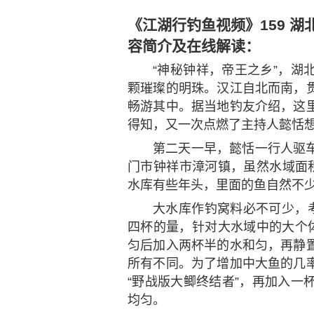
《江湖行钓鱼视频》159 
容简介及在线解读：
“神秘钟祥，帝王之乡”，湖
颗璀璨的明珠。汉江自北而南，
畅游其中。据当地钓友介绍，这
得知，又一次点燃了主持人懿恬
第二天一早，懿恬一行人驱
门市钟祥市漳河镇，虽然水域面积
水库有些年头，里面的鱼自然不
大水库作钓窝料必不可少，考
四杯的量，针对大水域中的大个体
匀后加入两杯半的水和匀，再静
所有不同。为了增加中大鱼的几
“野战版大鲫终结者”，再加入一杯
均匀。