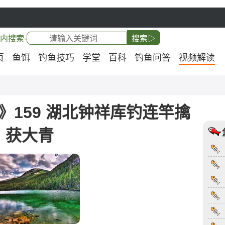
内搜索-
搜索▷
页
鱼饵
钓鱼技巧
学堂
百科
钓鱼问答
视频解读
》159 湖北钟祥库钓连竿擒
获大青