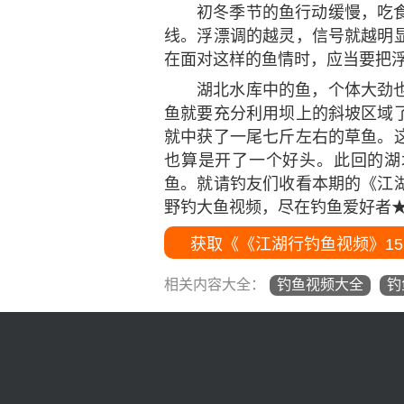
初冬季节的鱼行动缓慢，吃
线。浮漂调的越灵，信号就越明
在面对这样的鱼情时，应当要把
湖北水库中的鱼，个体大劲
鱼就要充分利用坝上的斜坡区域
就中获了一尾七斤左右的草鱼。
也算是开了一个好头。此回的湖
鱼。就请钓友们收看本期的《江
野钓大鱼视频，尽在钓鱼爱好者
获取《《江湖行钓鱼视频》15
相关内容大全：
钓鱼视频大全
钓