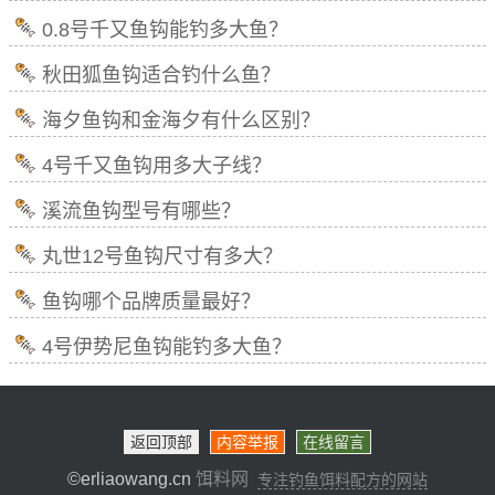
0.8号千又鱼钩能钓多大鱼？
秋田狐鱼钩适合钓什么鱼？
海夕鱼钩和金海夕有什么区别？
4号千又鱼钩用多大子线？
溪流鱼钩型号有哪些？
丸世12号鱼钩尺寸有多大？
鱼钩哪个品牌质量最好？
4号伊势尼鱼钩能钓多大鱼？
返回顶部
内容举报
在线留言
©erliaowang.cn
饵料网
专注钓鱼饵料配方的网站