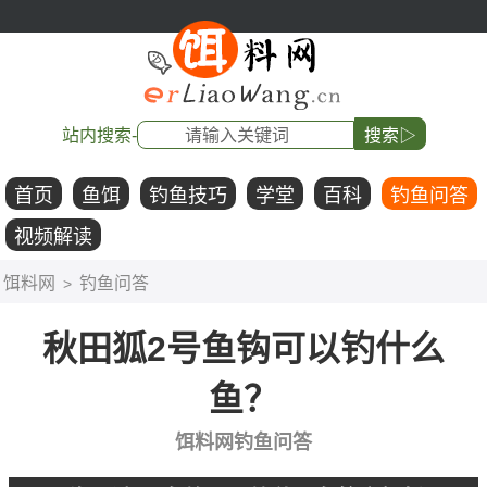
站内搜索-
搜索▷
首页
鱼饵
钓鱼技巧
学堂
百科
钓鱼问答
视频解读
饵料网
钓鱼问答
>
秋田狐2号鱼钩可以钓什么
鱼？
饵料网钓鱼问答