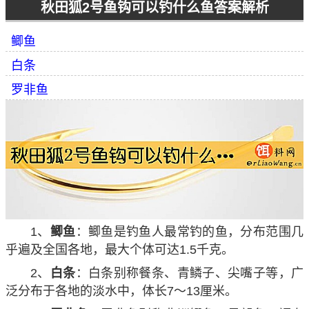
秋田狐2号鱼钩可以钓什么鱼答案解析
鲫鱼
白条
罗非鱼
1、
鲫鱼
：鲫鱼是钓鱼人最常钓的鱼，分布范围几
乎遍及全国各地，最大个体可达1.5千克。
2、
白条
：白条别称餐条、青鳞子、尖嘴子等，广
泛分布于各地的淡水中，体长7～13厘米。