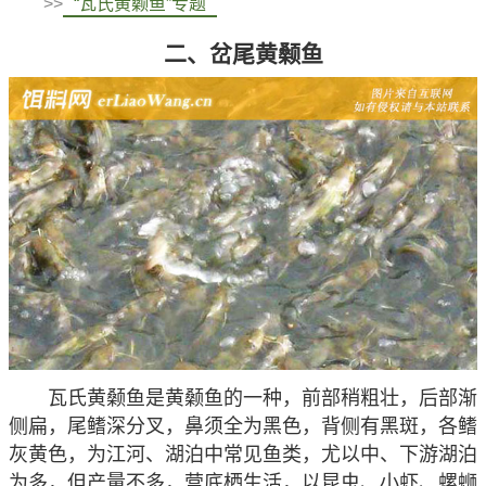
>>
“瓦氏黄颡鱼”专题
二、岔尾黄颡鱼
瓦氏黄颡鱼是黄颡鱼的一种，前部稍粗壮，后部渐
侧扁，尾鳍深分叉，鼻须全为黑色，背侧有黑斑，各鳍
灰黄色，为江河、湖泊中常见鱼类，尤以中、下游湖泊
为多，但产量不多，营底栖生活，以昆虫、小虾、螺蛳