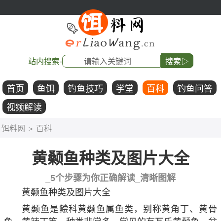
站内搜索-
搜索▷
首页
鱼饵
钓鱼技巧
学堂
百科
钓鱼问答
视频解读
饵料网
百科
>
黄颡鱼种类及图片大全
_5个步骤为你正确解读_清晰图解
黄颡鱼种类及图片大全
黄颡鱼是鲿科黄颡鱼属鱼类，别称黄角丁、黄骨