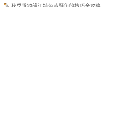
秋季垂钓赣江特色黄颡鱼的技巧全攻略
黄颡鱼和鲶鱼有什么区别？
鸡肝钓黄颡鱼最佳方法是什么？
野钓黄颡鱼怎么钓上鱼快？
钓黄颡鱼用什么饵最好？
黄颡鱼什么时候产仔？
黄颡鱼多少度开口吃饵？
黄颡鱼种类及图片大全
筏竿串钩钓黄颡鱼的技巧
黄颡鱼什么时候钓最好？
钓黄颡鱼用黑蚯蚓还是红蚯蚓？