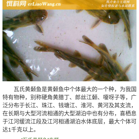
瓦氏黄颡鱼是黄颡鱼中个体最大的一个种，为我国
特有物种，别称硬角黄腊丁、郎丝江颡、嗄呀子等，广
泛分布于长江、珠江、钱塘江、淮河、黄河及其支流，
在长期与大型河流相通的大型湖泊中也有分布，喜栖息
于江河缓流江段及江河相通湖泊水体底层，最大个体可
达1千克以上。