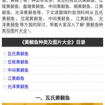
鱼、黄辣丁等，种类非常多，常见的有瓦氏黄颡鱼、岔
尾黄颡鱼、盎塘黄颡鱼、中间黄颡鱼、细黄颡鱼、江黄
颡鱼、光泽黄颡鱼等，下文请跟随钓鱼饵料网从
瓦氏
黄颡鱼
、
岔尾黄颡鱼
、
中间黄颡鱼
、
江黄颡鱼
、
光
泽黄颡鱼
等方面的探讨，带着大家深入了解“
黄颡鱼种
类及图片大全
”。
《黄颡鱼种类及图片大全》目录
☰
瓦氏黄颡鱼
☰
岔尾黄颡鱼
☰
中间黄颡鱼
☰
江黄颡鱼
☰
光泽黄颡鱼
一、瓦氏黄颡鱼