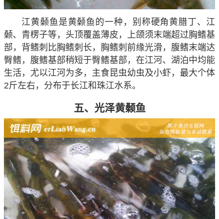
江黄颡鱼是黄颡鱼的一种，别称硬角黄腊丁、江
颡、青楞子等，头顶覆盖薄皮，上颌须末端超过胸鳍基
部，背鳍刺比胸鳍刺长，胸鳍刺前缘光滑，腹鳍末端达
臀鳍，腹鳍基部稍短于臀鳍基部，在江河、湖泊中均能
生活，尤以江河为多，主食昆虫幼虫及小虾，最大个体
2斤左右，分布于长江和珠江水系。
五、光泽黄颡鱼