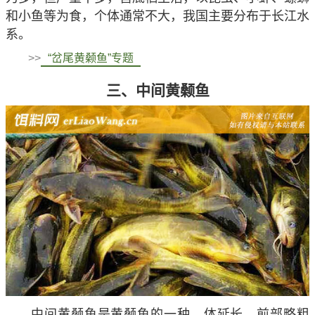
和小鱼等为食，个体通常不大，我国主要分布于长江水
系。
>>
“岔尾黄颡鱼”专题
三、中间黄颡鱼
中间黄颡鱼是黄颡鱼的一种，体延长，前部略粗