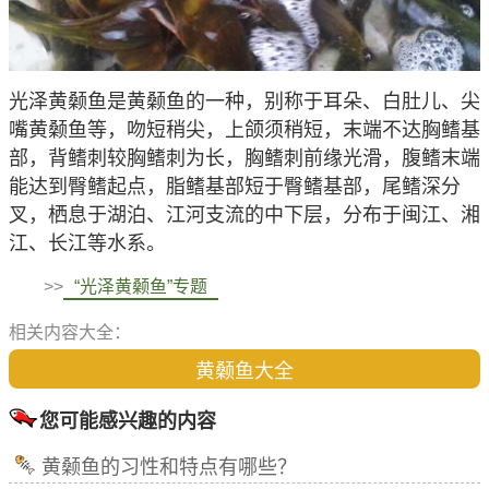
光泽黄颡鱼是黄颡鱼的一种，别称于耳朵、白肚儿、尖
嘴黄颡鱼等，吻短稍尖，上颌须稍短，末端不达胸鳍基
部，背鳍刺较胸鳍刺为长，胸鳍刺前缘光滑，腹鳍末端
能达到臀鳍起点，脂鳍基部短于臀鳍基部，尾鳍深分
叉，栖息于湖泊、江河支流的中下层，分布于闽江、湘
江、长江等水系。
>>
“光泽黄颡鱼”专题
相关内容大全：
黄颡鱼大全
您可能感兴趣的内容
黄颡鱼的习性和特点有哪些？