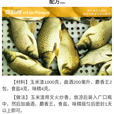
配方二
【材料】玉米渣1000克，曲酒200毫升，麝香王2
包，食盐4克，味精4克。
【做法】玉米渣用文火炒香，放凉后装入广口瓶
中，然后加曲酒，麝香王，食盐，味精摇匀后密封1天
以上即可。