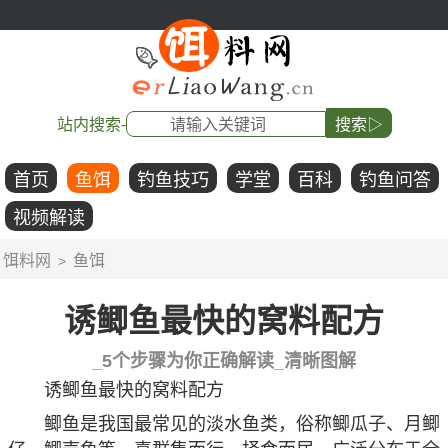
站内搜索-
搜索▷
首页
鱼饵
钓鱼技巧
学堂
百科
钓鱼问答
视频解读
饵料网
鱼饵
>
诱鲫鱼最快的窝料配方
_5个步骤为你正确解读_清晰图解
诱鲫鱼最快的窝料配方
鲫鱼是我国最常见的淡水鱼类，俗称鲫瓜子、月鲫