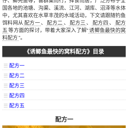
仔、鲫壳鱼等，喜群集而行，择食而居，广泛分布于全
国各地的池塘、沟渠、溪流、江河、湖库、沼泽等水体
中，尤其喜欢在水草丰茂的水域活动，下文请跟随钓鱼
饵料网从
配方一
、
配方二
、
配方三
、
配方四
、
配方
五
等方面的探讨，带着大家深入了解“
诱鲫鱼最快的窝
料配方
”。
《诱鲫鱼最快的窝料配方》目录
☰
配方一
☰
配方二
☰
配方三
☰
配方四
☰
配方五
配方一