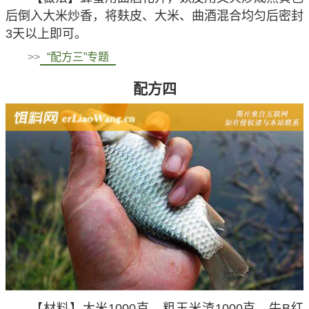
后倒入大米炒香，将麸皮、大米、曲酒混合均匀后密封
3天以上即可。
>>
“配方三”专题
配方四
【材料】大米1000克，粗玉米渣1000克，牛B红