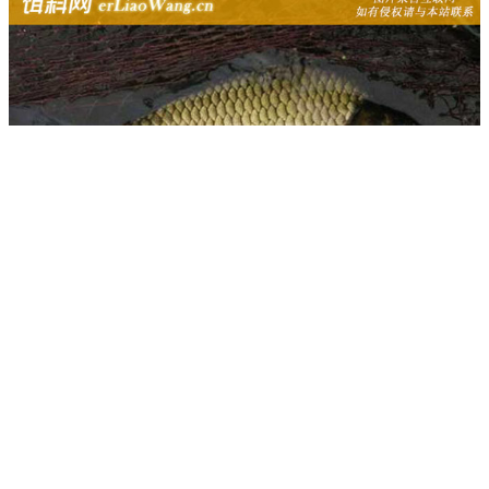
【材料】大米1000克，粗玉米渣1000克，牛B红
鲫4包，曲酒500毫升。
【做法】大米和粗玉米渣用文火炒热装入广口瓶
中，加入牛B红鲫和曲酒，充分摇匀后密封3天以上即
可。
原文出自
《野钓鲫鱼最佳窝料配方》
配方五之<九>