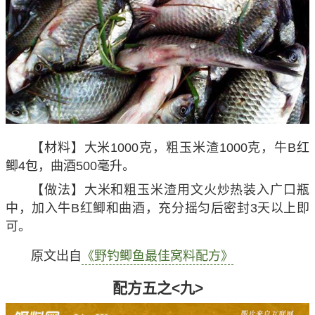
酒400毫升。
【做法】蜂蜜用曲酒化开，麸皮用文火炒成焦黄色
后倒入大米炒香，将麸皮、大米、曲酒混合均匀后密封
3天以上即可。
原文出自
《野钓鲫鱼窝料自制配方大全》
配方五之<八>