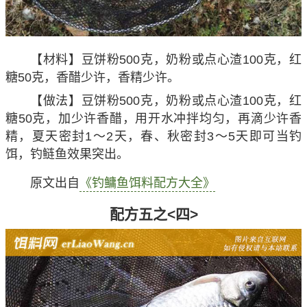
【材料】豆饼粉500克，奶粉或点心渣100克，红
糖50克，香醋少许，香精少许。
【做法】豆饼粉500克，奶粉或点心渣100克，红
糖50克，加少许香醋，用开水冲拌均匀，再滴少许香
精，夏天密封1～2天，春、秋密封3～5天即可当钓
饵，钓鲢鱼效果突出。
原文出自
《钓鳙鱼饵料配方大全》
配方五之<四>