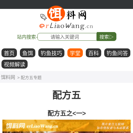
站内搜索-
搜索▷
首页
鱼饵
钓鱼技巧
学堂
百科
钓鱼问答
视频解读
饵料网
> 配方五专题
配方五
配方五之<一>