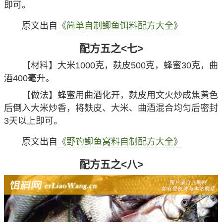
即可。
原文出自
《简单自制鲫鱼饵料配方大全》
配方五之<七>
【材料】大米1000克，麸皮500克，蜂蜜30克，曲