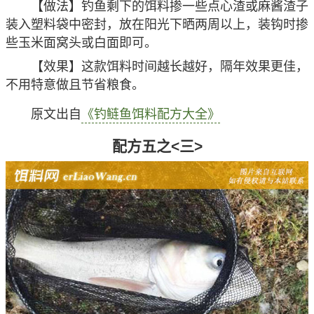
【做法】钓鱼剩下的饵料掺一些点心渣或麻酱渣子
装入塑料袋中密封，放在阳光下晒两周以上，装钩时掺
些玉米面窝头或白面即可。
【效果】这款饵料时间越长越好，隔年效果更佳，
不用特意做且节省粮食。
原文出自
《钓鲢鱼饵料配方大全》
配方五之<三>