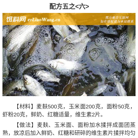
配方五之<六>
【材料】麦麸500克，玉米面200克，面粉50克，
虾粉20克，鲜奶、红糖适量，维生素2片。
【做法】麦麸、玉米面、面粉加水揉拌成面团蒸
熟，放凉后加入鲜奶、红糖和研碎的维生素片揉拌均匀