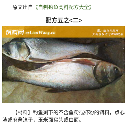
原文出自
《自制钓鱼窝料配方大全》
配方五之<二>
【材料】钓鱼剩下的不含鱼粉或虾粉的饵料，点心
渣或麻酱渣子，玉米面窝头或白面。