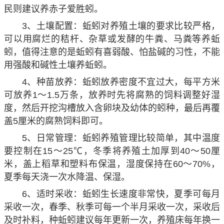
民则建议养赤子爱胜蚓。
3、土壤配置：蚯蚓对养殖土壤的要求比较严格，
可以用腐烂的秸杆、杂草或发酵的牛粪、马粪等养蚯
蚓，值得注意的是蚯蚓有喜弱酸、怕盐碱的习性，不能
用强酸和碱性土壤养蚯蚓。
4、种苗放养：蚯蚓放养密度不宜过大，每平方米
可放养1～1.5万条，放养时先将腐熟的饲料调整好湿
度，然后开挖沟槽放入含卵块及幼体的蚓种，最后再覆
盖5厘米的腐熟饲料即可。
5、日常管理：蚯蚓养殖管理比较简单，其中温度
要控制在15～25℃，冬季将养殖土加厚到40～50厘
米，盖上稻草和塑料布保温，湿度保持在60～70%，
夏季每天浇一次水降温、保湿。
6、适时采收：蚯蚓生长速度非常快，夏季可每月
采收一次，春季、秋季可每一个半月采收一次，采收后
及时补料，种蚯蚓建议每年更新一次，养殖床每年换一