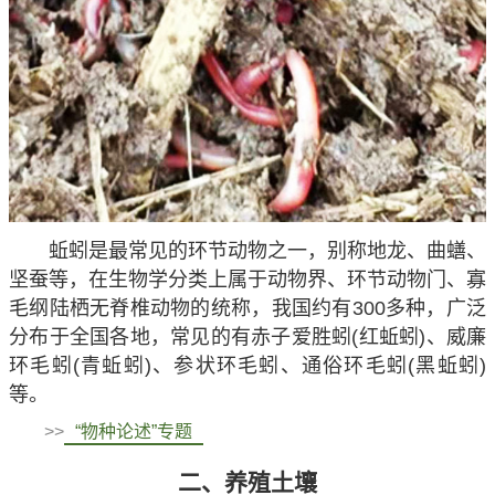
蚯蚓是最常见的环节动物之一，别称地龙、曲蟮、
坚蚕等，在生物学分类上属于动物界、环节动物门、寡
毛纲陆栖无脊椎动物的统称，我国约有300多种，广泛
分布于全国各地，常见的有赤子爱胜蚓(红蚯蚓)、威廉
环毛蚓(青蚯蚓)、参状环毛蚓、通俗环毛蚓(黑蚯蚓)
等。
>>
“物种论述”专题
二、养殖土壤