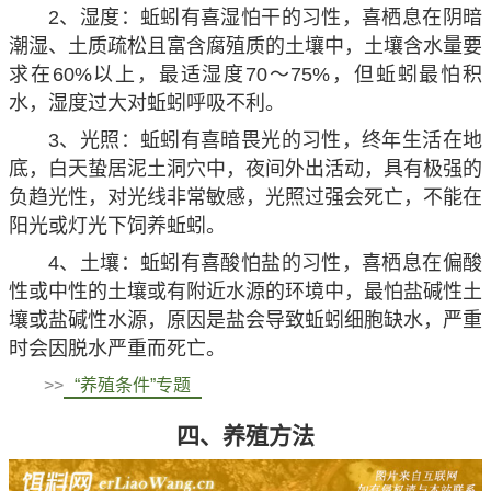
2、湿度：蚯蚓有喜湿怕干的习性，喜栖息在阴暗
潮湿、土质疏松且富含腐殖质的土壤中，土壤含水量要
求在60%以上，最适湿度70～75%，但蚯蚓最怕积
水，湿度过大对蚯蚓呼吸不利。
3、光照：蚯蚓有喜暗畏光的习性，终年生活在地
底，白天蛰居泥土洞穴中，夜间外出活动，具有极强的
负趋光性，对光线非常敏感，光照过强会死亡，不能在
阳光或灯光下饲养蚯蚓。
4、土壤：蚯蚓有喜酸怕盐的习性，喜栖息在偏酸
性或中性的土壤或有附近水源的环境中，最怕盐碱性土
壤或盐碱性水源，原因是盐会导致蚯蚓细胞缺水，严重
时会因脱水严重而死亡。
>>
“养殖条件”专题
四、养殖方法