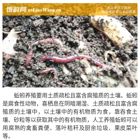
蚯蚓养殖要用土质疏松且富含腐殖质的土壤
。蚯蚓
是腐食性动物，喜栖息在阴暗潮湿、土质疏松且富含腐
殖质的土壤中，以土壤中的有机物质为食，靠吞食土
壤、砂粒等以获取其中的有机物质，人工养殖蚯蚓可以
用腐熟的禽畜粪便、落叶秸秆及厨余垃圾、果皮菜叶
等。