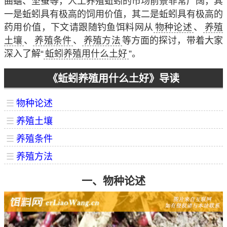
曲蟮、坚蚕等，人工养殖蚯蚓的市场前景非常广阔，其
一是蚯蚓具有极高的饲用价值，其二是蚯蚓具有极高的
药用价值，下文请跟随钓鱼饵料网从
物种论述
、
养殖
土壤
、
养殖条件
、
养殖方法
等方面的探讨，带着大家
深入了解“
蚯蚓养殖用什么土好
”。
《蚯蚓养殖用什么土好》导读
☰
物种论述
☰
养殖土壤
☰
养殖条件
☰
养殖方法
一、物种论述