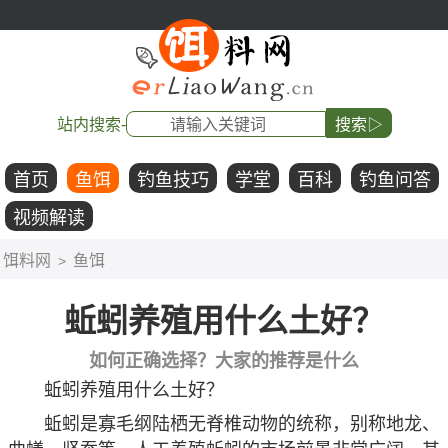
站内搜索-
搜索▷
首页
鱼饵
钓鱼技巧
学堂
百科
钓鱼问答
视频解读
饵料网
鱼饵
>
蚯蚓养殖用什么土好？
如何正确选择？大家的推荐是什么
蚯蚓养殖用什么土好？
蚯蚓是寡毛纲陆栖无脊椎动物的统称，别称地龙、