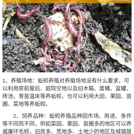
1、养殖场地：蚯蚓养殖对养殖场地没有什么要求，可
以利用房前屋后、庭院空地以及旧木箱、废桶、盆罐、
砖池、育苗温床等养蚯蚓，也可以利用大田、果园、苗
圃、菜地等养蚯蚓。
2、饲养品种：蚯蚓养殖品种因市场、用途、条件
等不同而不同，例如菜园、果园、苗圃多的地区可以养
威廉环毛蚓，旧房多、荒地多、土地少的地区及城镇居