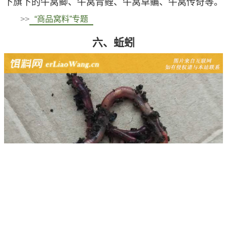
下旗下的牛窝鲫、牛窝青鲤、牛窝草鳊、牛窝传奇等。
>>
“商品窝料”专题
六、蚯蚓
蚯蚓钓鱼可以用蚯蚓打窝，最简单的做法是将蚯蚓切成
小段后直接抛到钓点即可诱鱼，若不好抛投也可以加些