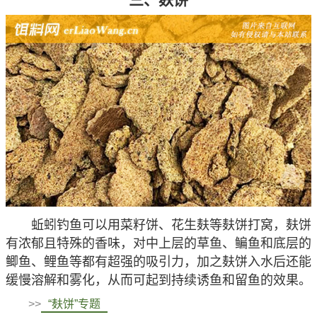
蚯蚓钓鱼可以用菜籽饼、花生麸等麸饼打窝，麸饼
有浓郁且特殊的香味，对中上层的草鱼、鳊鱼和底层的
鲫鱼、鲤鱼等都有超强的吸引力，加之麸饼入水后还能
缓慢溶解和雾化，从而可起到持续诱鱼和留鱼的效果。
>>
“麸饼”专题