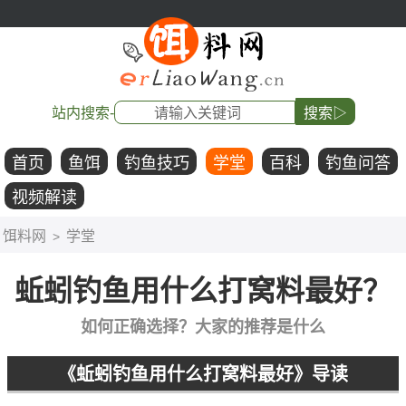
站内搜索-
搜索▷
首页
鱼饵
钓鱼技巧
学堂
百科
钓鱼问答
视频解读
饵料网
学堂
>
蚯蚓钓鱼用什么打窝料最好？
如何正确选择？大家的推荐是什么
《蚯蚓钓鱼用什么打窝料最好》导读