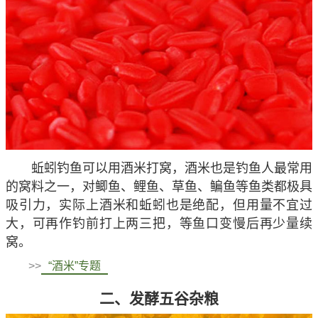
蚯蚓钓鱼可以用酒米打窝，酒米也是钓鱼人最常用
的窝料之一，对鲫鱼、鲤鱼、草鱼、鳊鱼等鱼类都极具
吸引力，实际上酒米和
蚯蚓
也是绝配，但用量不宜过
大，可再作钓前打上两三把，等鱼口变慢后再少量续
窝。
>>
“酒米”专题
二、发酵五谷杂粮