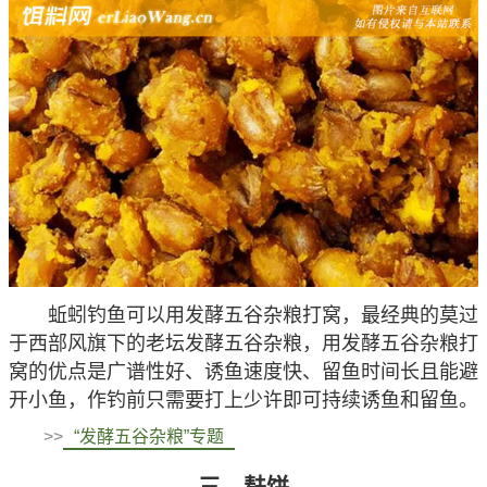
蚯蚓钓鱼可以用发酵五谷杂粮打窝，最经典的莫过
于西部风旗下的老坛发酵五谷杂粮，用发酵五谷杂粮打
窝的优点是广谱性好、诱鱼速度快、留鱼时间长且能避
开小鱼，作钓前只需要打上少许即可持续诱鱼和留鱼。
>>
“发酵五谷杂粮”专题
三、麸饼