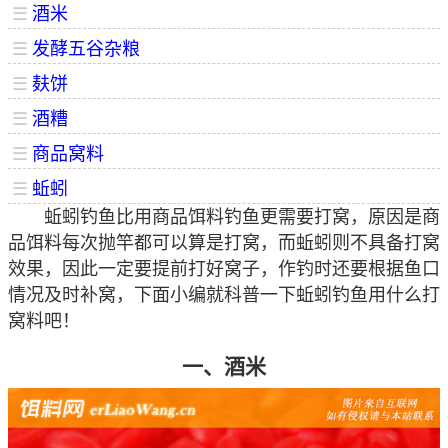
☰
酒米
☰
发酵五谷杂粮
☰
麸饼
☰
酒糟
☰
商品窝料
☰
蚯蚓
蚯蚓钓鱼比用商品饵料钓鱼更需要打窝，原因是商
品饵料每次抛竿都可以算是打窝，而蚯蚓则不具备打窝
效果，因此一定要提前打好窝子，作钓时还要根据鱼口
情况及时补窝，下面小编就科普一下蚯蚓钓鱼用什么打
窝料吧！
一、酒米