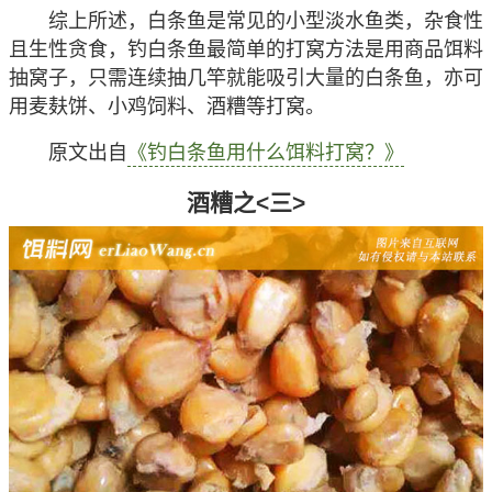
综上所述，白条鱼是常见的小型淡水鱼类，杂食性
且生性贪食，钓白条鱼最简单的打窝方法是用商品饵料
抽窝子，只需连续抽几竿就能吸引大量的白条鱼，亦可
用麦麸饼、小鸡饲料、酒糟等打窝。
原文出自
《钓白条鱼用什么饵料打窝？》
酒糟之<三>