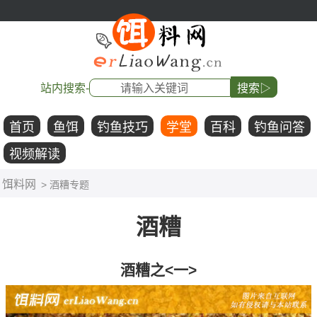
站内搜索-
搜索▷
首页
鱼饵
钓鱼技巧
学堂
百科
钓鱼问答
视频解读
饵料网
> 酒糟专题
酒糟
酒糟之<一>