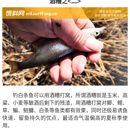
酒糟之<二>
钓白条鱼可以用酒糟打窝，所谓酒糟就是玉米、高
粱、小麦等酿酒后剩下的残渣，用酒糟打窝对鲫、鲤、
草、鳊、鲢鳙、白条等鱼类都有效果，同时还极易诱鱼
快速、留鱼持久的优点，最适合气温偏高的夏秋季使
用。