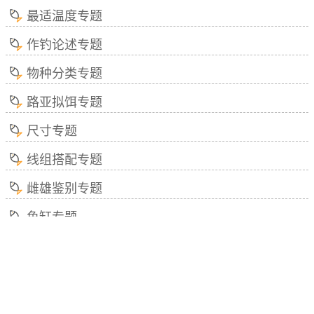
酒糟之<十>
野钓可以用酒糟打窝，所谓酒糟就是指玉米、高
粱、小麦、大米等酿酒后剩余的残渣，最适合暮春、夏
季、初秋等气温偏高的季节使用，优点是聚鱼速度快、
穿透力强并能降低鱼的警惕性，缺点是漂浮物多、留鱼
成分少。
原文出自
《野钓什么东西诱鱼最快？》
酒糟之<十一>
酒糟是高梁、玉米等谷物酿酒后剩余的残渣，有浓
郁的酒香味，最适合夏、秋两季钓鲤鱼和大个体的鲫
鱼，但一般建议用玉米酒糟，原因是玉米酒糟比较好挂
钩。
原文出自
《挖不到蚯蚓用什么钓鱼？》