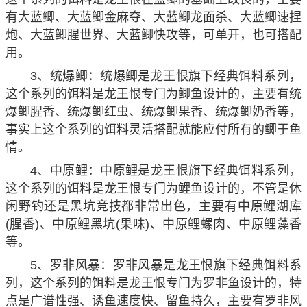
有大蓝鲫、大蓝鲫金麻夺、大蓝鲫龙面杀、大蓝鲫速捏
炮、大蓝鲫腥世界、大蓝鲫快攻等，可单开，也可搭配
用。
3、统爆鲫：统爆鲫是龙王恨旗下经典饵料系列，
这个系列的饵料是龙王恨专门为鲫鱼设计的，主要有统
爆鲫腥香、统爆鲫红虫、统爆鲫果香、统爆鲫奶香等，
事实上这个系列的饵料灵活搭配就能应付所有的鲫于鱼
情。
4、中原鲤：中原鲤是龙王恨旗下经典饵料系列，
这个系列的饵料是龙王恨专门为鲤鱼设计的，不管是休
闲野钓还是黑坑竞技都非常出色，主要有中原鲤湖库
(腥香)、中原鲤黑坑(果味)、中原鲤螺肉、中原鲤藻香
等。
5、罗非风暴：罗非风暴是龙王恨旗下经典饵料系
列，这个系列的饵料是龙王恨专门为罗非鱼设计的，特
点是广谱性强、诱鱼速度快、留鱼持久，主要有罗非风