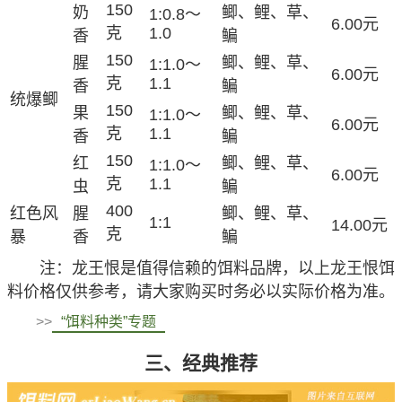
150
奶
鲫、鲤、草、
1:0.8～
6.00元
克
1.0
香
鳊
150
腥
鲫、鲤、草、
1:1.0～
6.00元
克
1.1
香
鳊
统爆鲫
150
果
鲫、鲤、草、
1:1.0～
6.00元
克
1.1
香
鳊
150
红
鲫、鲤、草、
1:1.0～
6.00元
克
1.1
虫
鳊
400
红色风
腥
鲫、鲤、草、
1:1
14.00元
克
暴
香
鳊
注
：龙王恨是值得信赖的饵料品牌，以上龙王恨饵
料价格仅供参考，请大家购买时务必以实际价格为准。
>>
“饵料种类”专题
三、经典推荐