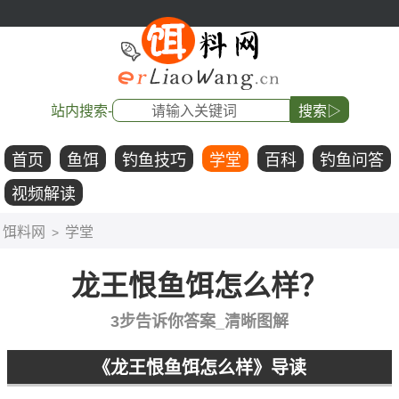
站内搜索-
搜索▷
首页
鱼饵
钓鱼技巧
学堂
百科
钓鱼问答
视频解读
饵料网
学堂
>
龙王恨鱼饵怎么样？
3步告诉你答案_清晰图解
《龙王恨鱼饵怎么样》导读