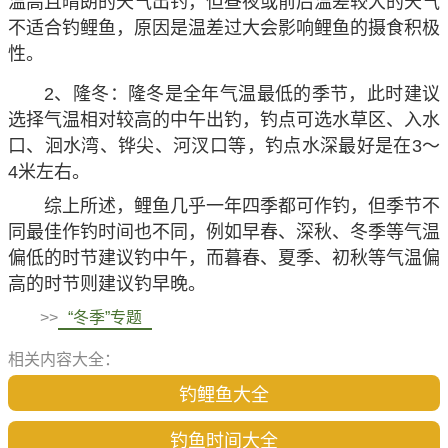
温高且晴朗的天气出钓，但昼夜或前后温差较大的天气
不适合钓鲤鱼，原因是温差过大会影响鲤鱼的摄食积极
性。
2、隆冬：隆冬是全年气温最低的季节，此时建议
选择气温相对较高的中午出钓，钓点可选水草区、入水
口、洄水湾、铧尖、河汊口等，钓点水深最好是在3～
4米左右。
综上所述，鲤鱼几乎一年四季都可作钓，但季节不
同最佳作钓时间也不同，例如早春、深秋、冬季等气温
偏低的时节建议钓中午，而暮春、夏季、初秋等气温偏
高的时节则建议钓早晚。
>>
“冬季”专题
相关内容大全：
钓鲤鱼大全
钓鱼时间大全