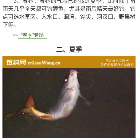
3、暮春：暮春的气温已经接近夏季，此时除了雷
雨天几乎全天都可钓鲤鱼，尤其是雨后晴天最好钓，钓
点可选水草区、入水口、洄湾、铧尖、河汊口、野果树
下等。
>>
“春季”专题
二、夏季