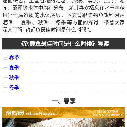
理而得名，全国各地的池塘、沟渠、溪流、江河、湖
库、沼泽等水体中均有分布，尤其喜欢栖息在水草丰茂
且富含腐殖质的水体底层，下文请跟随钓鱼饵料网从
春季
、
夏季
、
秋季
、
冬季
等方面的探讨，带着大家
深入了解“
钓鲤鱼最佳时间是什么时候
”。
《钓鲤鱼最佳时间是什么时候》导读
☰
春季
☰
夏季
☰
秋季
☰
冬季
一、春季