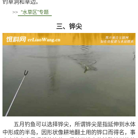
钓草洞和草边。
>>
“水草区”专题
三、铧尖
五月钓鱼可以选择铧尖，所谓铧尖是指延伸到水体
中形成的半岛，因形状像耕地翻土用的铧口而得名，事