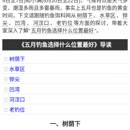
5日至7日)和小满(5月20日至22日)，气候特点是天气多
变、潮湿多雨且多雷暴雨，事实上五月也是钓鱼的黄金
时间，下文请跟随钓鱼饵料网从
树荫下
、
水草区
、
铧
尖
、
凹湾
、
河汊口
、
老钓位
等方面的探讨，带着大
家深入了解“
五月钓鱼选择什么位置最好
”。
《五月钓鱼选择什么位置最好》导读
☰
树荫下
☰
水草区
☰
铧尖
☰
凹湾
☰
河汊口
☰
老钓位
一、树荫下