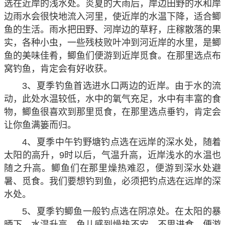
选在近岸的浅水处。炎夏的大雨后，岸边田野的水和岸
边雨水会很快地流入河里，使近岸的水温下降，适合鲫
鱼的生活。雨水把田野、河岸边的草籽，庄稼散落的果
实，各种小虫，一些残枝败叶冲到河近岸的水里，是鲫
鱼的美味佳肴，鲫鱼们便游到近岸觅食。在那里选点布
窝钓鱼，肯定会有好收获。
3、夏季钓鱼首选进水口两边的近岸。由于水的流
动，此处水温较低，水中的氧气充足，水中有丰富的食
物，鲫鱼很喜欢到那里觅食，在那里选点垂钓，肯定会
让你鱼满篓而归。
4、夏季中午钓野塘钓点选在远岸的深水处，随着
太阳的高升，9时以后，气温升高，近岸浅水的水温也
随之升高。鲫鱼们在那里燥热难忍，便游到深水处避
暑、觅食。我们要想钓到鱼，必须把钓点选在远岸的深
水处。
5、夏季钓鲫鱼一般钓点选在阴凉处。在太阳的暴
晒下，水温升高，鱼儿感到燥热不安，不思进食，便游