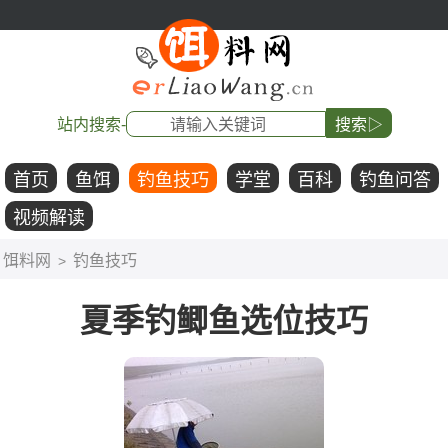
站内搜索-
搜索▷
首页
鱼饵
钓鱼技巧
学堂
百科
钓鱼问答
视频解读
饵料网
钓鱼技巧
>
夏季钓鲫鱼选位技巧