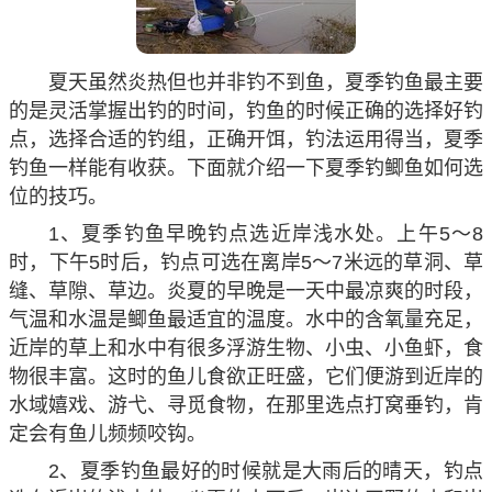
夏天虽然炎热但也并非钓不到鱼，夏季钓鱼最主要
的是灵活掌握出钓的时间，钓鱼的时候正确的选择好钓
点，选择合适的钓组，正确开饵，钓法运用得当，夏季
钓鱼一样能有收获。下面就介绍一下夏季钓鲫鱼如何选
位的技巧。
1、夏季钓鱼早晚钓点选近岸浅水处。上午5～8
时，下午5时后，钓点可选在离岸5～7米远的草洞、草
缝、草隙、草边。炎夏的早晚是一天中最凉爽的时段，
气温和水温是鲫鱼最适宜的温度。水中的含氧量充足，
近岸的草上和水中有很多浮游生物、小虫、小鱼虾，食
物很丰富。这时的鱼儿食欲正旺盛，它们便游到近岸的
水域嬉戏、游弋、寻觅食物，在那里选点打窝垂钓，肯
定会有鱼儿频频咬钩。
2、夏季钓鱼最好的时候就是大雨后的晴天，钓点