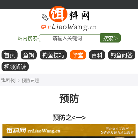
站内搜索-
搜索▷
首页
鱼饵
钓鱼技巧
学堂
百科
钓鱼问答
视频解读
饵料网
> 预防专题
预防
预防之<一>