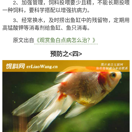
2、加强管理，饲料投喂要少且精，不能长期投喂
一种饲料，要科学搭配以增强抗病力。
3、经常换水，及时捞出鱼缸中的残留物，定期用
高锰酸钾等消毒剂给鱼缸、鱼只消毒。
原文出自
《观赏鱼白点病怎么治？》
预防之<四>