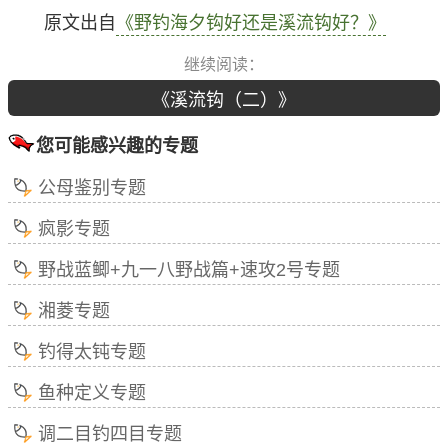
原文出自
《野钓海夕钩好还是溪流钩好？》
继续阅读：
《溪流钩（二）》
您可能感兴趣的专题
公母鉴别专题
疯影专题
野战蓝鲫+九一八野战篇+速攻2号专题
湘菱专题
钓得太钝专题
鱼种定义专题
调二目钓四目专题