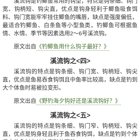
溪流钩是钓鲫鱼常用的钩型，特点是钩条细、钩门
宽、钩柄短、钩尖直，优点是钩身轻利于鲫鱼吸食饵
料、钩门宽能牢牢挂住鲫鱼的嘴唇，缺点是强度偏低，
最适合钓鲫鱼、白条鱼等小型鱼类，钓鲫鱼可根据鱼
情、水情、季节等因素选用2～6号溪流钩。
原文出自
《钓鲫鱼用什么钩子最好？》
溪流钩之<四>
溪流钩的特点是钩条细、钩门宽、钩柄短、钩尖
直，优点是鱼易吞食钩饵且中鱼率比较高，缺点是钓到
大个体鱼时易被拉变形。
原文出自
《野钓海夕钩好还是溪流钩好？》
溪流钩之<五>
溪流钩的特点是钩条细、钩门窄、钩柄短、钩尖
直，优点是钩身轻且利于鱼吞食钩饵，缺点是钓到个体