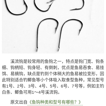
溪流钩是较常用的鱼钩之一，特点是钩门宽、钩条
细、钩柄短、钩身轻、有倒刺，优点是鱼易吞食、易挂
饵、易摘钩，缺点是钓到个体稍大的鱼易被拉变形，因
此特别适合钓鲫鱼等小个体吸入取食型鱼种，常见型号
有1号、2号、3号、4号、5号、6号、7号等，例如主钓
白条、鲫鱼可用1～4号溪流钩。
原文出自
《鱼钩种类和型号有哪些？》