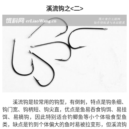
溪流钩之<二>
溪流钩是较常用的钩型，有倒刺，特点是钩条细、
钩门宽、钩柄短、钩尖直，优点是鱼易吞食钩饵、易挂
饵、易摘钩，因此特别适合钓鲫鱼等小个体吸食型鱼
类，缺点是钓到个体偏大的鱼时易被拉变形，但溪流钩