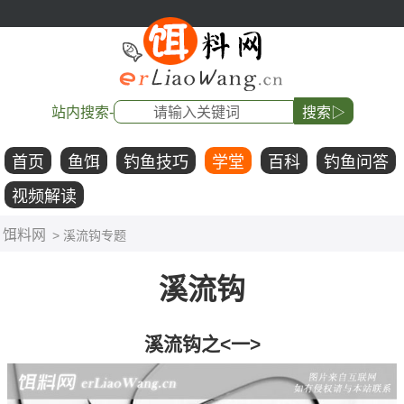
站内搜索-
搜索▷
首页
鱼饵
钓鱼技巧
学堂
百科
钓鱼问答
视频解读
饵料网
> 溪流钩专题
溪流钩
溪流钩之<一>