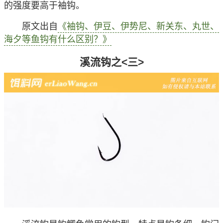
的强度要高于袖钩。
原文出自
《袖钩、伊豆、伊势尼、新关东、丸世、
海夕等鱼钩有什么区别？》
溪流钩之<三>