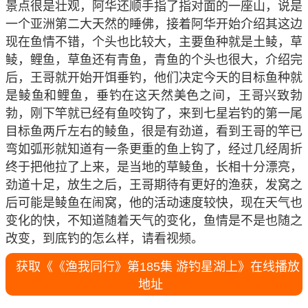
景点很是壮观，阿华还顺手指了指对面的一座山，说是
一个亚洲第二大天然的睡佛，接着阿华开始介绍其这边
现在鱼情不错，个头也比较大，主要鱼种就是土鲮，草
鲮，鲤鱼，草鱼还有青鱼，青鱼的个头也很大，介绍完
后，王哥就开始开饵垂钓，他们决定今天的目标鱼种就
是鲮鱼和鲤鱼，垂钓在这天然美色之间，王哥兴致勃
勃，刚下竿就已经有鱼咬钩了，来到七星岩钓的第一尾
目标鱼两斤左右的鲮鱼，很是有劲道，看到王哥的竿已
弯如弧形就知道有一条更重的鱼上钩了，经过几经周折
终于把他拉了上来，是当地的草鲮鱼，长相十分漂亮，
劲道十足，放生之后，王哥期待有更好的渔获，发窝之
后可能是鲮鱼在闹窝，他的活动速度较快，现在天气也
变化的快，不知道随着天气的变化，鱼情是不是也随之
改变，到底钓的怎么样，请看视频。
获取《《渔我同行》第185集 游钓星湖上》在线播放
地址