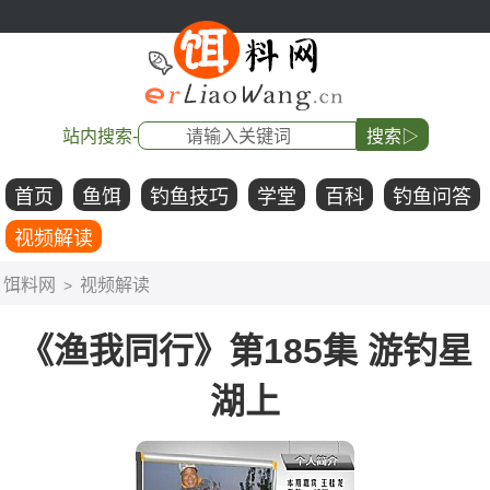
站内搜索-
搜索▷
首页
鱼饵
钓鱼技巧
学堂
百科
钓鱼问答
视频解读
饵料网
视频解读
>
《渔我同行》第185集 游钓星
湖上