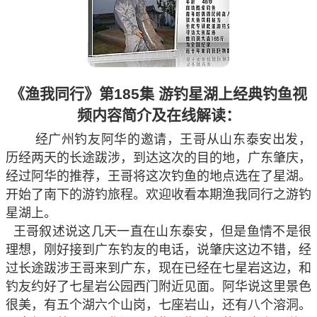
《渔我同行》第185集 游钓星湖上经典钓鱼视
频内容简介及在线解读：
经广州钓友阿华的邀请，王哥从山东泰安出发，
历经两天的长途跋涉，到达这次的目的地，广东肇庆，
经过阿华的推荐，王哥将这次钓鱼的地点选在了星湖。
开始了南下的游钓旅程。欢迎收看本期渔我同行之游钓
星湖上。
王哥叙述说这几天一直在山东泰安，但是鱼情不是很
理想，刚好接到广东钓友的电话，说肇庆这边不错，经
过长途跋涉王哥来到广东，现在已经在七星岩这边，和
钓友约好了七星岩公园西门附近见面。阿华说这里景色
很美，有五个湖六个山岗，七座岩山，还有八个溶洞。