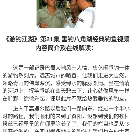
《游钓江湖》第21集 垂钓八角湖经典钓鱼视频
内容简介及在线解读：
这是一部记录巴蜀大地风土人情，集休闲垂钓一体
的游钓系列片。远离城市的喧嚣，让我们走进大自然，
领略青山的伟岸深沉，感受绿水的脉脉柔情。坐在清清
的河边上，挥竿垂纶在蓝天碧云下，让心就像风筝一样
在旷野中徐徐升起，谨以此片奉献给热爱垂钓的钓友。
进入了高速公路以后我们一路向东，经过一个半小
时的路程，我们顺利的来到了资阳，没想到我们的铁杆
粉丝已经早早的在哪里等着了了，我们的栏目也是从今
年开始做的，在四川很多地方的钓法上我们也在向大家