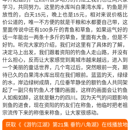
学习，共同努力。这里的水库叫白果湾水库，钓鱼是开
放性的，白天15元，晚上也是15元，相对来说价格比
价公道的，唯一不方便的就是干粮和水都要自己带，这
里面传说中还有100多斤的青鱼和草鱼，如果运气好的
话一年能出一两条十多斤的草鱼，里面有大鱼，但是不
好钓。听完大家的介绍，我们对这里有了具体的了解，
决定马上出发，我们跟着资阳的钓鱼人走山路，并没有
什么担心，反而让大家感觉到离城市越来越远，进入到
一个美丽的童话世界，几个弯过后，突然眼前一亮，期
待已久的白果湾水库出现在我们眼前。蓝蓝的天，绿绿
的水，岸边绿树成荫，几位垂竿静坐的额钓鱼人共同架
起了一副只有钓鱼人才懂的画面，这样的画面会让钓鱼
人如痴如醉，这就是魅力的四川。因为天气的问题影响
到鱼的进食，现在资阳的钓友们在称鱼，他临时把老祖
宗流传下来的称借来称鱼，让大家很感动。
获取《《游钓江湖》第21集 垂钓八角湖》在线播放地