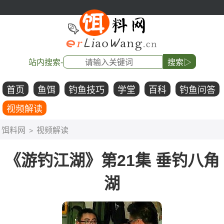
站内搜索-
搜索▷
首页
鱼饵
钓鱼技巧
学堂
百科
钓鱼问答
视频解读
饵料网
视频解读
>
《游钓江湖》第21集 垂钓八角
湖