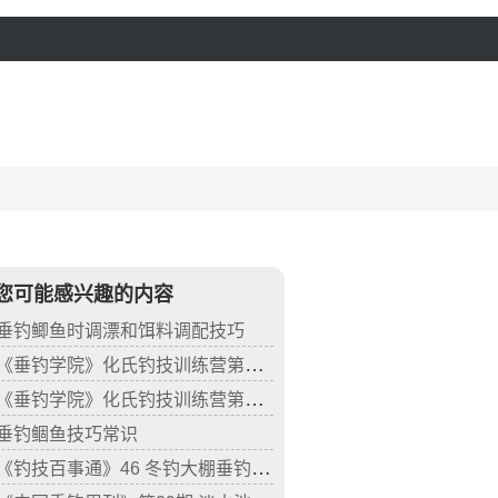
您可能感兴趣的内容
垂钓鲫鱼时调漂和饵料调配技巧
《垂钓学院》化氏钓技训练营第三季26 化绍新讲如何作钓底栖鲟鱼
《垂钓学院》化氏钓技训练营第三季19 化绍新讲解不同种类钓竿的特性
垂钓鲴鱼技巧常识
《钓技百事通》46 冬钓大棚垂钓小鲫鱼技巧(下)