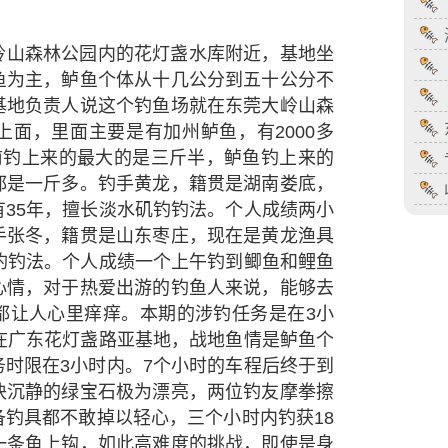
岭山森林公园内的花灯盏水库附近，基地坐
鱼为主，鲈鱼个体从十几公分到五十公分不
基地负责人说这个钓鱼场就在东莞大岭山森
面，里面主要是有加州鲈鱼，有2000多
前钓上来的最大的是三斤半，鲈鱼钓上来的
都是一斤多。钓手黄龙，籍贯是湖南娄底，
35年，擅长淡水矶钓钓法。个人成绩两小
手张冬，籍贯是山东枣庄，现在是黄龙渔具
钓钓法。个人成绩一个上午钓到鲫鱼和鲤鱼
心情，对于热爱出游的钓鱼人来说，能够去
都让人心里痒痒。本期的涉钓任务是在3小
在广东花灯盏路亚基地，战地鱼情是鲈鱼个
时限在3小时内。7个小时的车程后终于到
块沉静的绿宝石极为漂亮，两位钓友摩拳擦
钓具都不敢掉以轻心，三个小时内钓获18
一条鱼上钩，如此高难度的挑战，即使是身