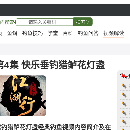
内搜索-
搜索▷
页
鱼饵
钓鱼技巧
学堂
百科
钓鱼问答
视频解读
4集 快乐垂钓猎鲈花灯盏
垂钓猎鲈花灯盏经典钓鱼视频内容简介及在