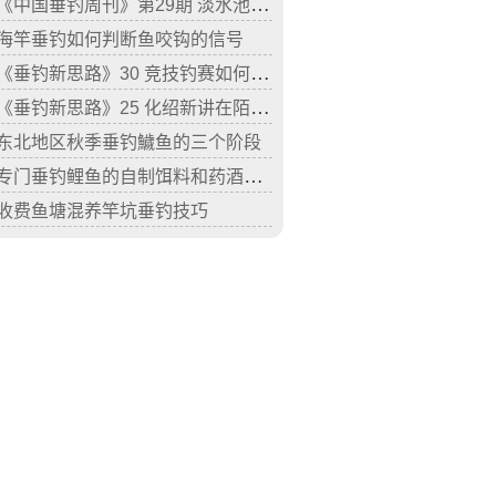
《中国垂钓周刊》第29期 淡水池钓最高规格比赛＂王中王大师争霸赛＂
海竿垂钓如何判断鱼咬钩的信号
《垂钓新思路》30 竞技钓赛如何保持好饵料的状态
《垂钓新思路》25 化绍新讲在陌生水库垂钓鲤鱼
东北地区秋季垂钓鱥鱼的三个阶段
专门垂钓鲤鱼的自制饵料和药酒配方
收费鱼塘混养竿坑垂钓技巧