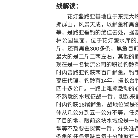
线解读：
花灯盏路亚基地位于东莞大
拥群山，风景天成，以鲈鱼和黑
等，是路亚垂钓的绝佳去处，据
林公园里面，位于花灯盏水库的上
斤，还有黑鱼300多条，黑鱼目
最大的是二斤二两左右，其他的
现在是一名物流公司的职员钓龄有
时内曾路亚钓获两百斤鲈鱼。钓
枣庄代理，钓龄有14年，擅长台
四十多公斤。一路上难掩激动的
不熟悉的水域征战一番，想起来
时内钓获18尾鲈鱼，战地位置是
体从几公分到五十公分不等，任务
了目的地，眼前这块水域像是一
掌等不及要去探索一番，分头准备
条鱼的任务意味着每十分钟就有